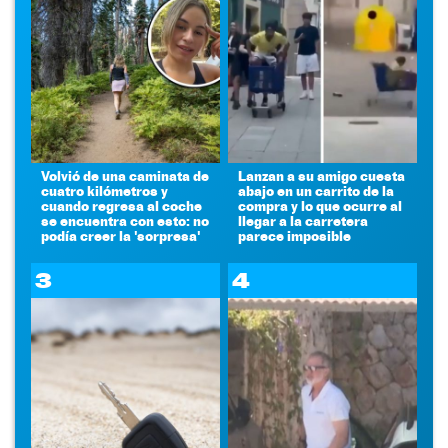
Volvió de una caminata de
Lanzan a su amigo cuesta
cuatro kilómetros y
abajo en un carrito de la
cuando regresa al coche
compra y lo que ocurre al
se encuentra con esto: no
llegar a la carretera
podía creer la 'sorpresa'
parece imposible
3
4