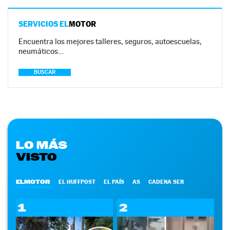
SERVICIOS EL
MOTOR
Encuentra los mejores talleres, seguros, autoescuelas,
neumáticos…
BUSCAR
LO MÁS
VISTO
ELMOTOR
EL HUFFPOST
EL PAÍS
AS
CADENA SER
1
2