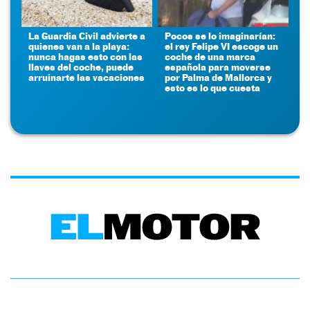
La Guardia Civil advierte a
Pocos se lo imaginarían:
quienes van a la playa:
el rey Felipe VI escoge un
nunca hagas esto con las
coche de una marca
llaves del coche, puede
española para moverse
arruinarte las vacaciones
por Palma de Mallorca y
esto es lo que cuesta