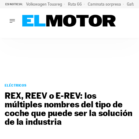
Volkswagen Touareg
Ruta 66
Caminata sorpresa
Gafas 
ES NOTICIA:
LO ÚLTIMO
Ni se te ocurra usar las gafas del eclipse al volante: el moti
LO ÚLTIMO
Ni se te ocurra usar las gafas del eclipse al volante: el motiv
ACTUALIDAD
ELÉCTRICOS
CONDUCIR
PRUEBAS
Saltar
VIRALES
al
ELÉCTRICOS
PODCAST
contenido
REX, REEV o E-REV: los
MOTOS
múltiples nombres del tipo de
TECNOLOGÍA
coche que puede ser la solución
SUPERCOCHES
MOTORTV
de la industria
PREMIOS
SERVICIOS