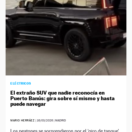
ELÉCTRICOS
El extraño SUV que nadie reconocía en
Puerto Banús: gira sobre sí mismo y hasta
puede navegar
MARIO HERRÁEZ
|
16/03/2026
| MADRID
Los peatones se sorprendieron por el ‘giro de tanque’