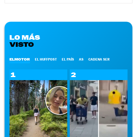
LO MÁS
VISTO
ELMOTOR
EL HUFFPOST
EL PAÍS
AS
CADENA SER
1
2