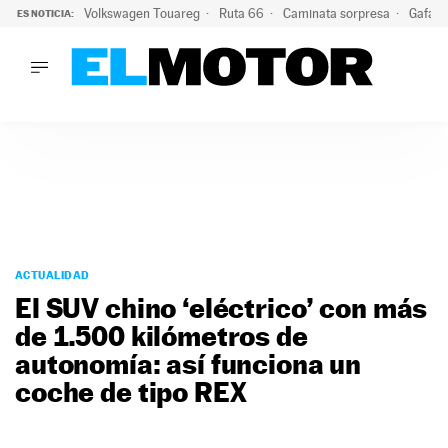
Volkswagen Touareg
Ruta 66
Caminata sorpresa
Gafas 
ES NOTICIA:
LO ÚLTIMO
Ni se te ocurra usar las gafas del eclipse al volante: el moti
LO ÚLTIMO
Ni se te ocurra usar las gafas del eclipse al volante: el motiv
ACTUALIDAD
ELÉCTRICOS
CONDUCIR
PRUEBAS
Saltar
VIRALES
al
ACTUALIDAD
PODCAST
contenido
El SUV chino ‘eléctrico’ con más
MOTOS
de 1.500 kilómetros de
TECNOLOGÍA
autonomía: así funciona un
SUPERCOCHES
MOTORTV
coche de tipo REX
PREMIOS
SERVICIOS