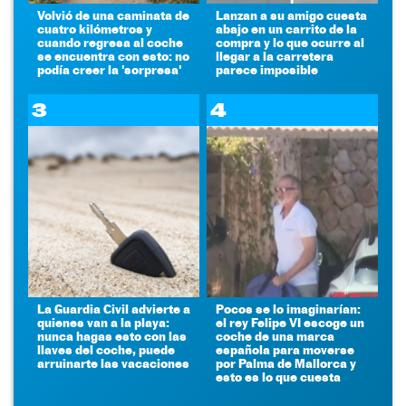
Volvió de una caminata de
Lanzan a su amigo cuesta
cuatro kilómetros y
abajo en un carrito de la
cuando regresa al coche
compra y lo que ocurre al
se encuentra con esto: no
llegar a la carretera
podía creer la 'sorpresa'
parece imposible
3
4
La Guardia Civil advierte a
Pocos se lo imaginarían:
quienes van a la playa:
el rey Felipe VI escoge un
nunca hagas esto con las
coche de una marca
llaves del coche, puede
española para moverse
arruinarte las vacaciones
por Palma de Mallorca y
esto es lo que cuesta