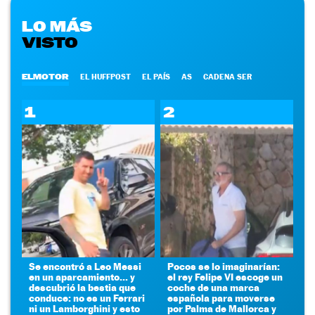
LO MÁS
VISTO
ELMOTOR
EL HUFFPOST
EL PAÍS
AS
CADENA SER
1
2
Se encontró a Leo Messi
Pocos se lo imaginarían:
en un aparcamiento... y
el rey Felipe VI escoge un
descubrió la bestia que
coche de una marca
conduce: no es un Ferrari
española para moverse
ni un Lamborghini y esto
por Palma de Mallorca y