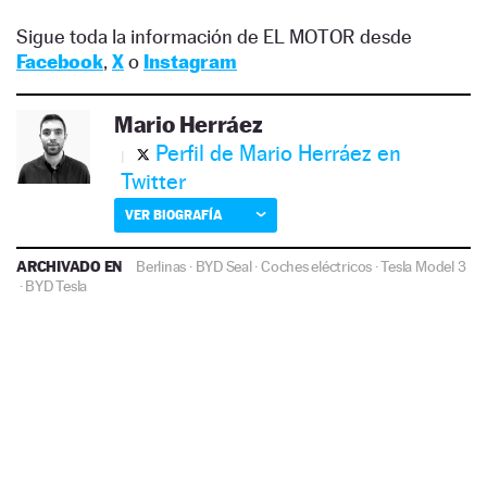
Sigue toda la información de EL MOTOR desde
Facebook
,
X
o
Instagram
Mario Herráez
Perfil de Mario Herráez en
Twitter
VER BIOGRAFÍA
ARCHIVADO EN
Berlinas
·
BYD Seal
·
Coches eléctricos
·
Tesla Model 3
·
BYD
Tesla