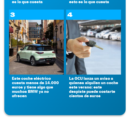
es lo que cuesta
esto es lo que cuesta
3
4
Este coche eléctrico
La OCU lanza un aviso a
cuesta menos de 14.000
quienes alquilen un coche
euros y tiene algo que
este verano: este
muchos BMW ya no
despiste puede costarte
ofrecen
cientos de euros