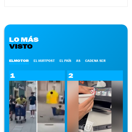
LO MÁS
VISTO
ELMOTOR
EL HUFFPOST
EL PAÍS
AS
CADENA SER
1
2