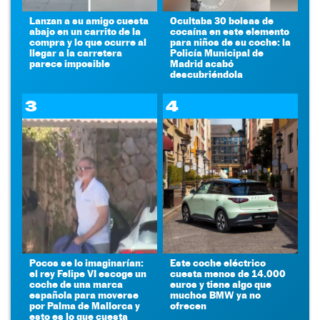
Lanzan a su amigo cuesta
Ocultaba 30 bolsas de
abajo en un carrito de la
cocaína en este elemento
compra y lo que ocurre al
para niños de su coche: la
llegar a la carretera
Policía Municipal de
parece imposible
Madrid acabó
descubriéndola
3
4
Pocos se lo imaginarían:
Este coche eléctrico
el rey Felipe VI escoge un
cuesta menos de 14.000
coche de una marca
euros y tiene algo que
española para moverse
muchos BMW ya no
por Palma de Mallorca y
ofrecen
esto es lo que cuesta