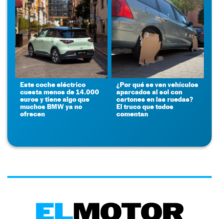
Este coche eléctrico
¿Por qué se ven vehículos
cuesta menos de 14.000
aparcados al sol con
euros y tiene algo que
cartones en las ruedas?
muchos BMW ya no
El truco que todos
ofrecen
comentan