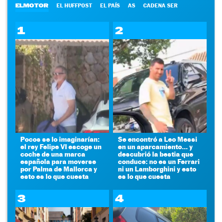
ELMOTOR
EL HUFFPOST
EL PAÍS
AS
CADENA SER
1
2
Pocos se lo imaginarían:
Se encontró a Leo Messi
el rey Felipe VI escoge un
en un aparcamiento... y
coche de una marca
descubrió la bestia que
española para moverse
conduce: no es un Ferrari
por Palma de Mallorca y
ni un Lamborghini y esto
esto es lo que cuesta
es lo que cuesta
3
4