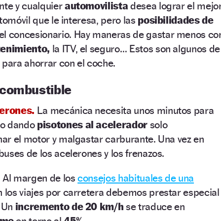
nte y cualquier
automovilista
desea lograr el mejo
tomóvil que le interesa, pero las
posibilidades de
el concesionario. Hay maneras de gastar menos co
enimiento,
la ITV, el seguro… Estos son algunos de
 para ahorrar con el coche.
 combustible
lerones.
La mecánica necesita unos minutos para
ro dando
pisotones al acelerador
solo
ar el motor y malgastar carburante. Una vez en
uses de los acelerones y los frenazos.
.
Al margen de los
consejos habituales de una
n los viajes por carretera debemos prestar especial
. Un
incremento de 20 km/h
se traduce en
umo
en torno al
45%
.