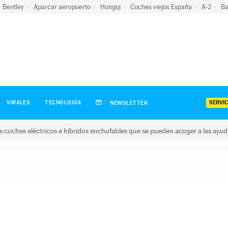
Bentley
Aparcar aeropuerto
Hongqi
Coches viejos España
A-2
Ba
SERVIC
VIRALES
TECNOLOGÍA
NEWSLETTER
s coches eléctricos e híbridos enchufables que se pueden acoger a las ayu
hes eléctricos e híbridos enchufables que se pueden acoger a la