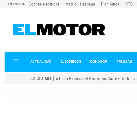
Coches eléctricos
Matrícula españa
Plan Auto+
VTC
ES NOTICIA:
ACTUALIDAD
ELÉCTRICOS
CONDUCIR
ACTUALIDAD
ELÉCTRICOS
CONDUCIR
PRUEBAS
PRUEBAS
Saltar
VIRALES
LO ÚLTIMO
La Lista Blanca del Programa Auto+: todos lo
al
PODCAST
LO ÚLTIMO
La Lista Blanca del Programa Auto+: todos los coc
contenido
MOTOS
TECNOLOGÍA
SUPERCOCHES
MOTORTV
PREMIOS
SERVICIOS