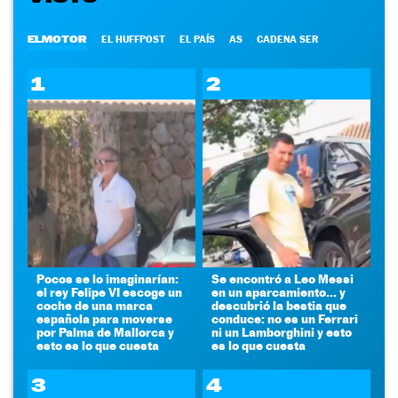
ELMOTOR
EL HUFFPOST
EL PAÍS
AS
CADENA SER
1
2
Pocos se lo imaginarían:
Se encontró a Leo Messi
el rey Felipe VI escoge un
en un aparcamiento... y
coche de una marca
descubrió la bestia que
española para moverse
conduce: no es un Ferrari
por Palma de Mallorca y
ni un Lamborghini y esto
esto es lo que cuesta
es lo que cuesta
3
4