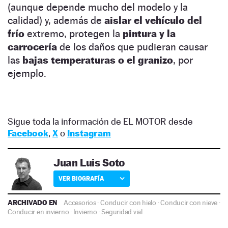
(aunque depende mucho del modelo y la
calidad) y, además de
aislar el vehículo del
frío
extremo, protegen la
pintura y la
carrocería
de los daños que pudieran causar
las
bajas temperaturas o el granizo
, por
ejemplo.
Sigue toda la información de EL MOTOR desde
Facebook
,
X
o
Instagram
Juan Luis Soto
VER BIOGRAFÍA
ARCHIVADO EN
Accesorios
·
Conducir con hielo
·
Conducir con nieve
·
Conducir en invierno
·
Invierno
·
Seguridad vial