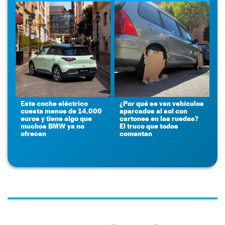
Este coche eléctrico
¿Por qué se ven vehículos
cuesta menos de 14.000
aparcados al sol con
euros y tiene algo que
cartones en las ruedas?
muchos BMW ya no
El truco que todos
ofrecen
comentan