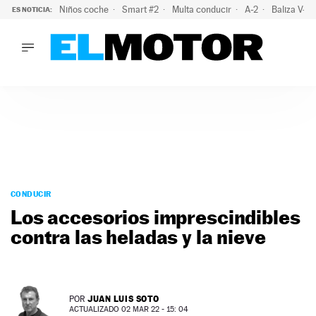
Niños coche
Smart #2
Multa conducir
A-2
Baliza V-1
ES NOTICIA:
LO ÚLTIMO
El probable colapso tras el eclipse: la DGT prevé un millón 
LO ÚLTIMO
El probable colapso tras el eclipse: la DGT prevé un millón 
ACTUALIDAD
ELÉCTRICOS
CONDUCIR
PRUEBAS
Saltar
VIRALES
al
CONDUCIR
PODCAST
contenido
Los accesorios imprescindibles
MOTOS
contra las heladas y la nieve
TECNOLOGÍA
SUPERCOCHES
MOTORTV
PREMIOS
JUAN LUIS SOTO
POR
SERVICIOS
ACTUALIZADO 02 MAR 22 - 15: 04