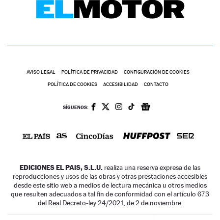
AVISO LEGAL
POLÍTICA DE PRIVACIDAD
CONFIGURACIÓN DE COOKIES
POLÍTICA DE COOKIES
ACCESIBILIDAD
CONTACTO
SÍGUENOS:
EDICIONES EL PAIS, S.L.U.
realiza una reserva expresa de las
reproducciones y usos de las obras y otras prestaciones accesibles
desde este sitio web a medios de lectura mecánica u otros medios
que resulten adecuados a tal fin de conformidad con el artículo 67.3
del Real Decreto-ley 24/2021, de 2 de noviembre.