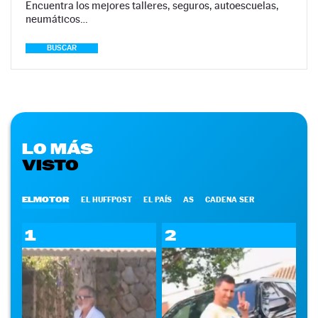
Encuentra los mejores talleres, seguros, autoescuelas,
neumáticos…
BUSCAR
LO MÁS
VISTO
ELMOTOR
EL HUFFPOST
EL PAÍS
AS
CADENA SER
1
2