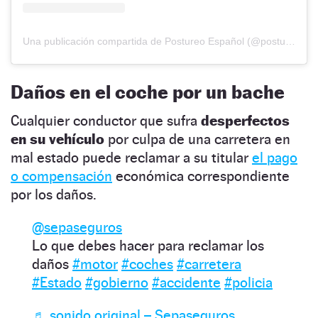
Una publicación compartida de Postureo Español (@postureoespanol)
Daños en el coche por un bache
Cualquier conductor que sufra
desperfectos
en su vehículo
por culpa de una carretera en
mal estado puede reclamar a su titular
el pago
o compensación
económica correspondiente
por los daños.
@sepaseguros
Lo que debes hacer para reclamar los
daños
#motor
#coches
#carretera
#Estado
#gobierno
#accidente
#policia
♬ sonido original – Sepaseguros