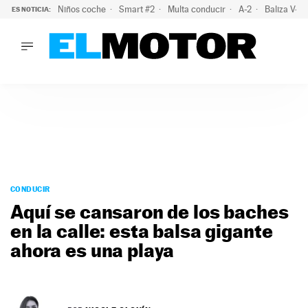
Niños coche
Smart #2
Multa conducir
A-2
Baliza V-1
ES NOTICIA:
LO ÚLTIMO
La policía advierte de este peligro y esta es una buena soluc
LO ÚLTIMO
La policía advierte de este peligro y esta es una buena soluci
ACTUALIDAD
ELÉCTRICOS
CONDUCIR
PRUEBAS
Saltar
VIRALES
al
CONDUCIR
PODCAST
contenido
Aquí se cansaron de los baches
MOTOS
en la calle: esta balsa gigante
TECNOLOGÍA
ahora es una playa
SUPERCOCHES
MOTORTV
PREMIOS
SERVICIOS