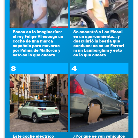
Pocos se lo imaginarían:
Se encontró a Leo Messi
el rey Felipe VI escoge un
en un aparcamiento... y
coche de una marca
descubrió la bestia que
española para moverse
conduce: no es un Ferrari
por Palma de Mallorca y
ni un Lamborghini y esto
esto es lo que cuesta
es lo que cuesta
3
4
Este coche eléctrico
¿Por qué se ven vehículos