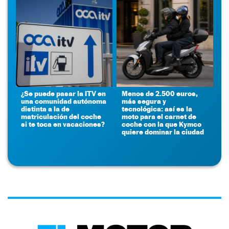
¿Se puede pasar la ITV en
Menos de 2.500 euros,
una comunidad autónoma
más segura y
distinta a la de
tecnológica: así es la
matriculación del coche
moto para el carnet de
si te toca en vacaciones?
coche con la que Kymco
quiere dominar la ciudad