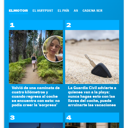
ELMOTOR
EL HUFFPOST
EL PAÍS
AS
CADENA SER
1
2
Volvió de una caminata de
La Guardia Civil advierte a
cuatro kilómetros y
quienes van a la playa:
cuando regresa al coche
nunca hagas esto con las
se encuentra con esto: no
llaves del coche, puede
podía creer la 'sorpresa'
arruinarte las vacaciones
3
4