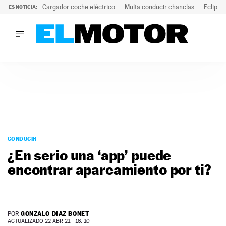
Cargador coche eléctrico
Multa conducir chanclas
Eclipse
ES NOTICIA:
LO ÚLTIMO
El hiperdeportivo que desafía todas las tendencias: V12 a
LO ÚLTIMO
El hiperdeportivo que desafía todas las tendencias: V12 at
ACTUALIDAD
ELÉCTRICOS
CONDUCIR
PRUEBAS
Saltar
VIRALES
al
CONDUCIR
PODCAST
contenido
¿En serio una ‘app’ puede
MOTOS
encontrar aparcamiento por ti?
TECNOLOGÍA
SUPERCOCHES
MOTORTV
PREMIOS
GONZALO DIAZ BONET
POR
SERVICIOS
ACTUALIZADO 22 ABR 21 - 16: 10