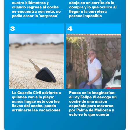
cuatro kilómetros y
abajo en un carrito de la
cuando regresa al coche
compra y lo que ocurre al
se encuentra con esto: no
llegar a la carretera
podía creer la 'sorpresa'
parece imposible
3
4
La Guardia Civil advierte a
Pocos se lo imaginarían:
quienes van a la playa:
el rey Felipe VI escoge un
nunca hagas esto con las
coche de una marca
llaves del coche, puede
española para moverse
arruinarte las vacaciones
por Palma de Mallorca y
esto es lo que cuesta