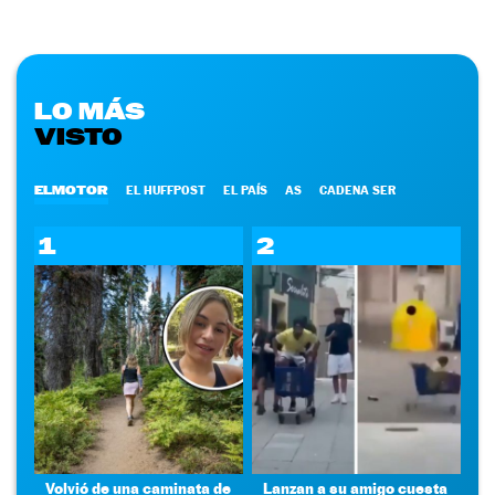
LO MÁS
VISTO
ELMOTOR
EL HUFFPOST
EL PAÍS
AS
CADENA SER
1
2
Volvió de una caminata de
Lanzan a su amigo cuesta