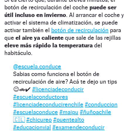
botón de recirculación del coche
puede ser
útil incluso en invierno
. Al arrancar el coche y
activar el sistema de climatización, se puede
activar también el
botón de recirculación
para
que
el aire ya caliente
que sale de las rejillas
eleve más rápido la temperatura
del
habitáculo.
@escuela.conduce
Sabias como funciona el botón de
recirculación de aire? Acá te dejo un tips
😉🚗✔️
#licenciadeconducir
#escuelaconductores
#licenciadeconducirenchile
#conduccion
#escuelaconduce
#maipu
#ñuñoachile
🇨🇱
#chicureo
#puentealto
#educacionvial
#examendeconducir