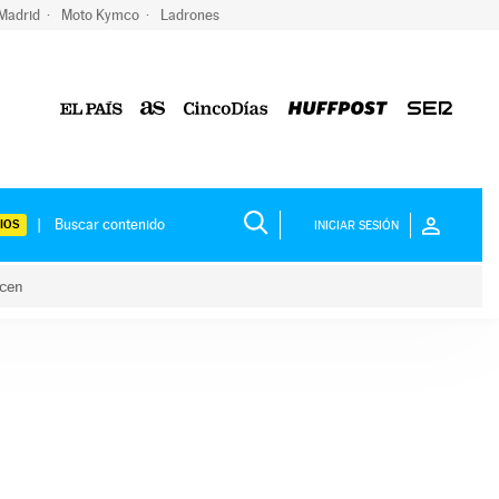
 Madrid
Moto Kymco
Ladrones
IOS
INICIAR SESIÓN
acen
lo hacen