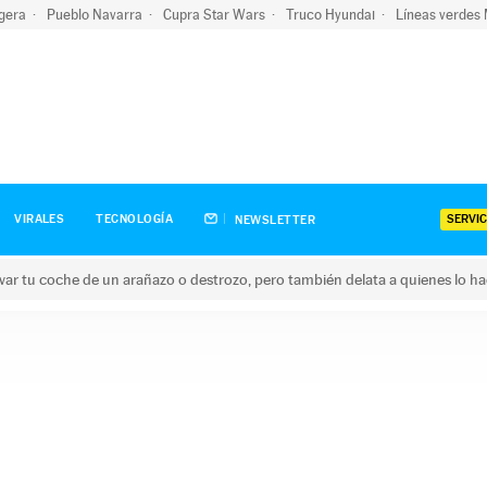
igera
Pueblo Navarra
Cupra Star Wars
Truco Hyundai
Líneas verdes
SERVIC
VIRALES
TECNOLOGÍA
NEWSLETTER
ar tu coche de un arañazo o destrozo, pero también delata a quienes lo h
 coche de un arañazo o destrozo, pero también delata a quienes 