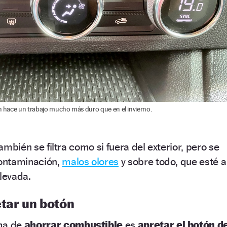
ón hace un trabajo mucho más duro que en el invierno.
también se filtra como si fuera del exterior, pero se
contaminación,
malos olores
y sobre todo, que esté a
levada.
etar un botón
rma de
ahorrar combustible
es
apretar el botón d