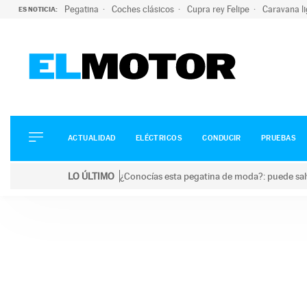
Pegatina
Coches clásicos
Cupra rey Felipe
Caravana l
ES NOTICIA:
ACTUALIDAD
ELÉCTRICOS
CONDUCIR
ACTUALIDAD
ELÉCTRICOS
CONDUCIR
PRUEBAS
PRUEBAS
Saltar
VIRALES
LO ÚLTIMO
¿Conocías esta pegatina de moda?: puede salv
al
PODCAST
LO ÚLTIMO
¿Conocías esta pegatina de moda?: puede salvar tu
contenido
MOTOS
TECNOLOGÍA
SUPERCOCHES
MOTORTV
PREMIOS
SERVICIOS