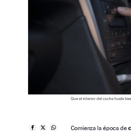
Que el interior del coche huela bi
Comienza la época de
c