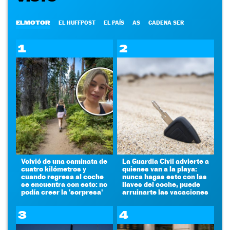
ELMOTOR
EL HUFFPOST
EL PAÍS
AS
CADENA SER
1
2
Volvió de una caminata de
La Guardia Civil advierte a
cuatro kilómetros y
quienes van a la playa:
cuando regresa al coche
nunca hagas esto con las
se encuentra con esto: no
llaves del coche, puede
podía creer la 'sorpresa'
arruinarte las vacaciones
3
4