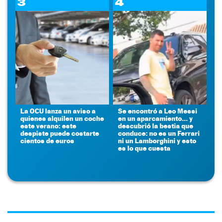
3
4
La OCU lanza un aviso a
Se encontró a Leo Messi
quienes alquilen un coche
en un aparcamiento... y
este verano: este
descubrió la bestia que
despiste puede costarte
conduce: no es un Ferrari
cientos de euros
ni un Lamborghini y esto
es lo que cuesta