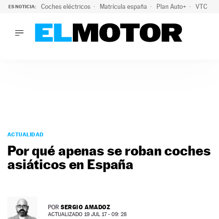
Coches eléctricos
Matrícula españa
Plan Auto+
VTC
ES NOTICIA:
LO ÚLTIMO
La Lista Blanca del Programa Auto+: todos los coches eléct
LO ÚLTIMO
La Lista Blanca del Programa Auto+: todos los coches eléctr
ACTUALIDAD
ELÉCTRICOS
CONDUCIR
PRUEBAS
Saltar
VIRALES
al
ACTUALIDAD
PODCAST
contenido
Por qué apenas se roban coches
MOTOS
asiáticos en España
TECNOLOGÍA
SUPERCOCHES
MOTORTV
PREMIOS
SERGIO AMADOZ
POR
SERVICIOS
ACTUALIZADO 19 JUL 17 - 09: 28