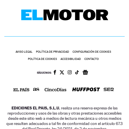
AVISO LEGAL
POLÍTICA DE PRIVACIDAD
CONFIGURACIÓN DE COOKIES
POLÍTICA DE COOKIES
ACCESIBILIDAD
CONTACTO
SÍGUENOS:
EDICIONES EL PAIS, S.L.U.
realiza una reserva expresa de las
reproducciones y usos de las obras y otras prestaciones accesibles
desde este sitio web a medios de lectura mecánica u otros medios
que resulten adecuados a tal fin de conformidad con el artículo 67.3
del Real Decreto-ley 24/2021, de 2 de noviembre.