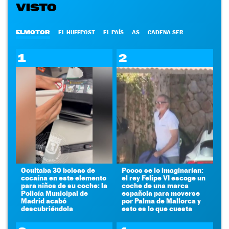
VISTO
ELMOTOR
EL HUFFPOST
EL PAÍS
AS
CADENA SER
1
2
Ocultaba 30 bolsas de
Pocos se lo imaginarían:
cocaína en este elemento
el rey Felipe VI escoge un
para niños de su coche: la
coche de una marca
Policía Municipal de
española para moverse
Madrid acabó
por Palma de Mallorca y
descubriéndola
esto es lo que cuesta