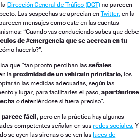
 la
Dirección General de Tráfico (DGT)
no parecen
specto.
Las sospechas se aprecian en
Twitter,
en la
 aparecen mensajes como este en las cuentas
ganismos: “Cuando vas conduciendo sabes que debe
ículos de #emergencia que se acercan en tu
cómo hacerlo?”.
ndica que
“t
an pronto perciban las
señales
en la
proximidad de un vehículo prioritario,
los
ptarán las medidas adecuadas, según las
to y lugar, para facilitarles el paso,
apartándose
recha
o deteniéndose si fuera preciso
”.
a parece fácil,
pero en la práctica hay algunos
dades competentes señalan en sus
redes sociales.
Y
do se oyen las sirenas o se ven las
luces de