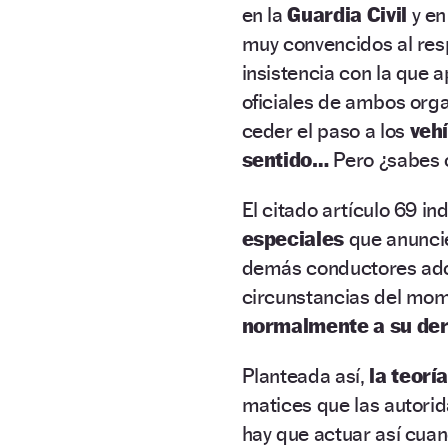
en la
Guardia Civil
y en
muy convencidos al re
insistencia con la que
oficiales de ambos or
ceder el paso a los
veh
sentido…
Pero ¿sabes 
El citado artículo 69 i
especiales
que anunci
demás conductores ado
circunstancias del momen
normalmente a su de
Planteada así,
la teorí
matices que las autori
hay que actuar así cuan