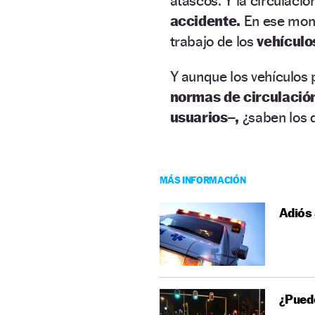
atascos. Y la circulaci
accidente.
En ese momen
trabajo de los
vehícul
Y aunque los vehículos 
normas de circulació
usuarios–,
¿saben los 
MÁS INFORMACIÓN
Adiós 
¿Puede