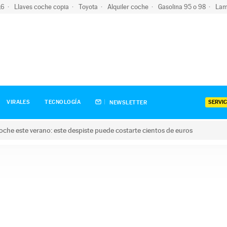
-16
Llaves coche copia
Toyota
Alquiler coche
Gasolina 95 o 98
Lam
SERVIC
VIRALES
TECNOLOGÍA
NEWSLETTER
oche este verano: este despiste puede costarte cientos de euros
este verano: este despiste puede costarte cientos de euros