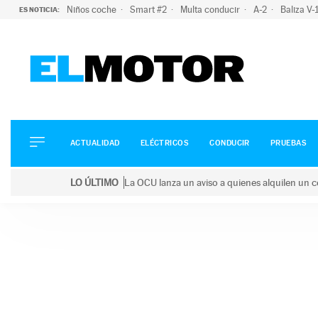
Niños coche
Smart #2
Multa conducir
A-2
Baliza V
ES NOTICIA:
ACTUALIDAD
ELÉCTRICOS
CONDUCIR
ACTUALIDAD
ELÉCTRICOS
CONDUCIR
PRUEBAS
PRUEBAS
Saltar
VIRALES
LO ÚLTIMO
La OCU lanza un aviso a quienes alquilen un c
al
PODCAST
LO ÚLTIMO
La OCU lanza un aviso a quienes alquilen un coche 
contenido
MOTOS
TECNOLOGÍA
SUPERCOCHES
MOTORTV
PREMIOS
SERVICIOS