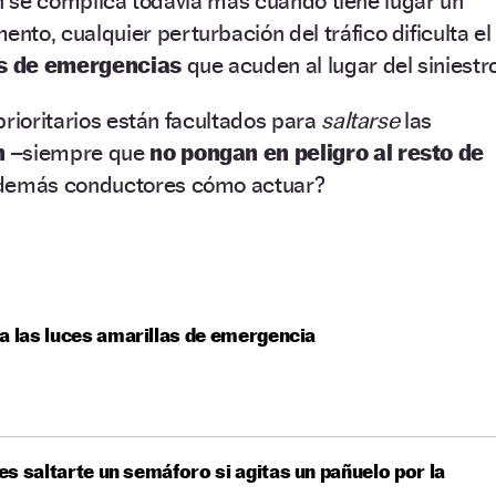
ón se complica todavía más cuando tiene lugar un
to, cualquier perturbación del tráfico dificulta el
os de emergencias
que acuden al lugar del siniestr
prioritarios están facultados para
saltarse
las
n –
siempre que
no pongan en peligro al resto de
demás conductores cómo actuar?
a las luces amarillas de emergencia
s saltarte un semáforo si agitas un pañuelo por la