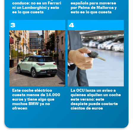
conduce: no es un Ferrari
española para moverse
ni un Lamborghini y esto
por Palma de Mallorca y
es lo que cuesta
esto es lo que cuesta
3
4
Este coche eléctrico
La OCU lanza un aviso a
cuesta menos de 14.000
quienes alquilen un coche
euros y tiene algo que
este verano: este
muchos BMW ya no
despiste puede costarte
ofrecen
cientos de euros