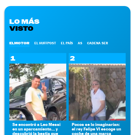
LO MÁS
VISTO
ELMOTOR
EL HUFFPOST
EL PAÍS
AS
CADENA SER
1
2
Se encontró a Leo Messi
Pocos se lo imaginarían:
en un aparcamiento... y
el rey Felipe VI escoge un
descubrió la bestia que
coche de una marca