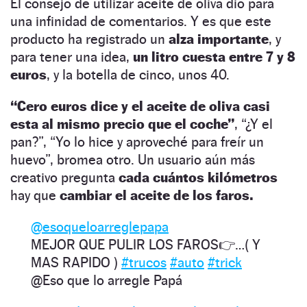
El consejo de utilizar aceite de oliva dio para
una infinidad de comentarios. Y es que este
producto ha registrado un
alza importante
, y
para tener una idea,
un
litro cuesta entre 7 y 8
euros
, y la botella de cinco, unos 40.
“Cero euros dice y el aceite de oliva casi
esta al mismo precio que el coche”
, “¿Y el
pan?”, “Yo lo hice y aproveché para freír un
huevo”, bromea otro. Un usuario aún más
creativo pregunta
cada cuántos kilómetros
hay que
cambiar el aceite de los faros.
@esoqueloarreglepapa
MEJOR QUE PULIR LOS FAROS👉…( Y
MAS RAPIDO )
#trucos
#auto
#trick
@Eso que lo arregle Papá