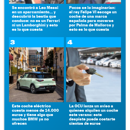
Se encontró a Leo Messi
Pocos se lo imaginarían:
en un aparcamiento... y
el rey Felipe VI escoge un
descubrió la bestia que
coche de una marca
conduce: no es un Ferrari
española para moverse
ni un Lamborghini y esto
por Palma de Mallorca y
es lo que cuesta
esto es lo que cuesta
3
4
Este coche eléctrico
La OCU lanza un aviso a
cuesta menos de 14.000
quienes alquilen un coche
euros y tiene algo que
este verano: este
muchos BMW ya no
despiste puede costarte
ofrecen
cientos de euros