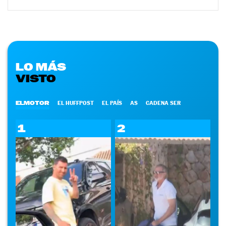
LO MÁS
VISTO
ELMOTOR
EL HUFFPOST
EL PAÍS
AS
CADENA SER
1
2