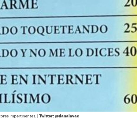
Twitter: @danalavac
ctores impertinentes. |