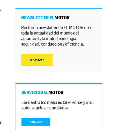
.
NEWSLETTER EL
MOTOR
Recibe la newsletter de EL MOTOR con
toda la actualidad del mundo del
automóvil y la moto, tecnología,
seguridad, conducción y eficiencia.
a
APÚNTATE
r
SERVICIOS EL
MOTOR
Encuentra los mejores talleres, seguros,
autoescuelas, neumáticos…
s
BUSCAR