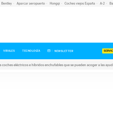
Bentley
Aparcar aeropuerto
Hongqi
Coches viejos España
A-2
Ba
SERVIC
VIRALES
TECNOLOGÍA
NEWSLETTER
s coches eléctricos e híbridos enchufables que se pueden acoger a las ayu
hes eléctricos e híbridos enchufables que se pueden acoger a la