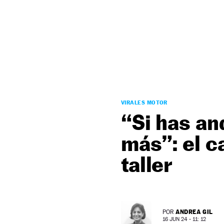
NEWSLETTER
SÍGUENOS
VIRALES MOTOR
“Si has a
más”: el ca
taller
ANDREA GIL
POR
16 JUN 24 - 11: 12