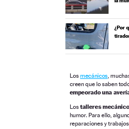
la mul
¿Por q
tirado
Los
mecánicos
, muchas
creen que lo saben todo
empeorado una averí
Los
talleres mecánic
humor. Para ello, algu
reparaciones y trabajos,