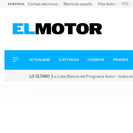
Coches eléctricos
Matrícula españa
Plan Auto+
VTC
ES NOTICIA:
ACTUALIDAD
ELÉCTRICOS
CONDUCIR
ACTUALIDAD
ELÉCTRICOS
CONDUCIR
PRUEBAS
PRUEBAS
Saltar
VIRALES
LO ÚLTIMO
La Lista Blanca del Programa Auto+: todos lo
al
PODCAST
LO ÚLTIMO
La Lista Blanca del Programa Auto+: todos los coc
contenido
MOTOS
TECNOLOGÍA
SUPERCOCHES
MOTORTV
PREMIOS
SERVICIOS