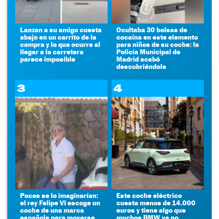
Lanzan a su amigo cuesta
Ocultaba 30 bolsas de
abajo en un carrito de la
cocaína en este elemento
compra y lo que ocurre al
para niños de su coche: la
llegar a la carretera
Policía Municipal de
parece imposible
Madrid acabó
descubriéndola
3
4
Pocos se lo imaginarían:
Este coche eléctrico
el rey Felipe VI escoge un
cuesta menos de 14.000
coche de una marca
euros y tiene algo que
española para moverse
muchos BMW ya no