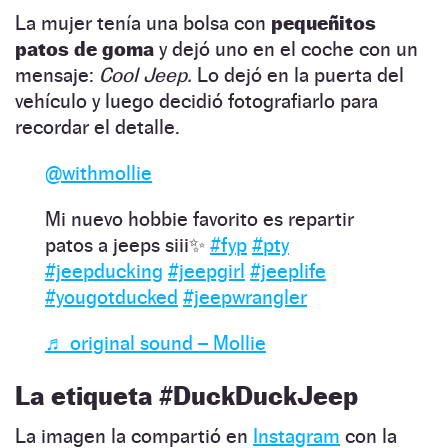
La mujer tenía una bolsa con
pequeñitos
patos de goma
y dejó uno en el coche con un
mensaje:
Cool Jeep.
Lo dejó en la puerta del
vehículo y luego decidió fotografiarlo para
recordar el detalle.
@withmollie
Mi nuevo hobbie favorito es repartir
patos a jeeps siii✨
#fyp
#pty
#jeepducking
#jeepgirl
#jeeplife
#yougotducked
#jeepwrangler
♬ original sound – Mollie
La etiqueta #DuckDuckJeep
La imagen la compartió en
Instagram
con la