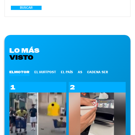
BUSCAR
LO MÁS
VISTO
ELMOTOR
EL HUFFPOST
EL PAÍS
AS
CADENA SER
1
2