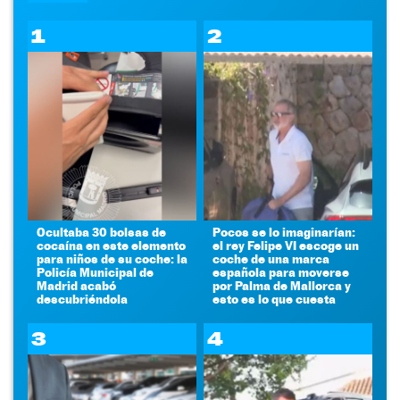
1
2
Ocultaba 30 bolsas de
Pocos se lo imaginarían:
cocaína en este elemento
el rey Felipe VI escoge un
para niños de su coche: la
coche de una marca
Policía Municipal de
española para moverse
Madrid acabó
por Palma de Mallorca y
descubriéndola
esto es lo que cuesta
3
4