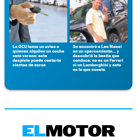
La OCU lanza un aviso a
Se encontró a Leo Messi
quienes alquilen un coche
en un aparcamiento... y
este verano: este
descubrió la bestia que
despiste puede costarte
conduce: no es un Ferrari
cientos de euros
ni un Lamborghini y esto
es lo que cuesta