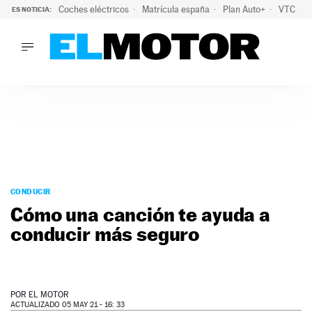
Coches eléctricos
Matrícula españa
Plan Auto+
VTC
ES NOTICIA:
LO ÚLTIMO
La Lista Blanca del Programa Auto+: todos los coches eléct
LO ÚLTIMO
La Lista Blanca del Programa Auto+: todos los coches eléctr
ACTUALIDAD
ELÉCTRICOS
CONDUCIR
PRUEBAS
Saltar
VIRALES
al
CONDUCIR
PODCAST
contenido
Cómo una canción te ayuda a
MOTOS
conducir más seguro
TECNOLOGÍA
SUPERCOCHES
MOTORTV
PREMIOS
POR
EL MOTOR
SERVICIOS
ACTUALIZADO 05 MAY 21 - 16: 33