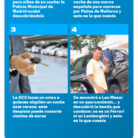
para niños de su coche: la
coche de una marca
Policía Municipal de
española para moverse
Madrid acabó
por Palma de Mallorca y
descubriéndola
esto es lo que cuesta
3
4
La OCU lanza un aviso a
Se encontró a Leo Messi
quienes alquilen un coche
en un aparcamiento... y
este verano: este
descubrió la bestia que
despiste puede costarte
conduce: no es un Ferrari
cientos de euros
ni un Lamborghini y esto
es lo que cuesta