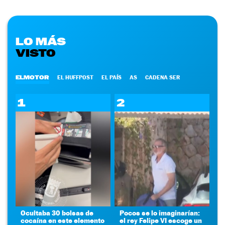
LO MÁS
VISTO
ELMOTOR
EL HUFFPOST
EL PAÍS
AS
CADENA SER
1
2
Ocultaba 30 bolsas de
Pocos se lo imaginarían:
cocaína en este elemento
el rey Felipe VI escoge un