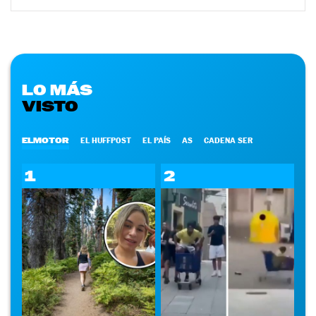
LO MÁS
VISTO
ELMOTOR
EL HUFFPOST
EL PAÍS
AS
CADENA SER
1
2