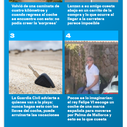
Volvió de una caminata de
Lanzan a su amigo cuesta
cuatro kilómetros y
abajo en un carrito de la
cuando regresa al coche
compra y lo que ocurre al
se encuentra con esto: no
llegar a la carretera
podía creer la 'sorpresa'
parece imposible
3
4
La Guardia Civil advierte a
Pocos se lo imaginarían:
quienes van a la playa:
el rey Felipe VI escoge un
nunca hagas esto con las
coche de una marca
llaves del coche, puede
española para moverse
arruinarte las vacaciones
por Palma de Mallorca y
esto es lo que cuesta