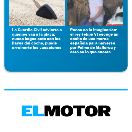
La Guardia Civil advierte a
Pocos se lo imaginarían:
quienes van a la playa:
el rey Felipe VI escoge un
nunca hagas esto con las
coche de una marca
llaves del coche, puede
española para moverse
arruinarte las vacaciones
por Palma de Mallorca y
esto es lo que cuesta