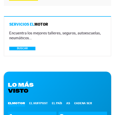
SERVICIOS EL
MOTOR
Encuentra los mejores talleres, seguros, autoescuelas,
neumáticos…
BUSCAR
LO MÁS
VISTO
ELMOTOR
EL HUFFPOST
EL PAÍS
AS
CADENA SER