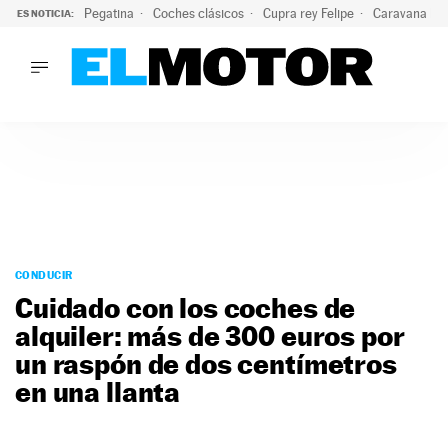
Pegatina
Coches clásicos
Cupra rey Felipe
Caravana lig
ES NOTICIA:
LO ÚLTIMO
¿Conocías esta pegatina de moda?: puede salvar tu coche d
LO ÚLTIMO
¿Conocías esta pegatina de moda?: puede salvar tu coche de
ACTUALIDAD
ELÉCTRICOS
CONDUCIR
PRUEBAS
Saltar
VIRALES
al
CONDUCIR
PODCAST
contenido
Cuidado con los coches de
MOTOS
alquiler: más de 300 euros por
TECNOLOGÍA
un raspón de dos centímetros
SUPERCOCHES
MOTORTV
en una llanta
PREMIOS
SERVICIOS