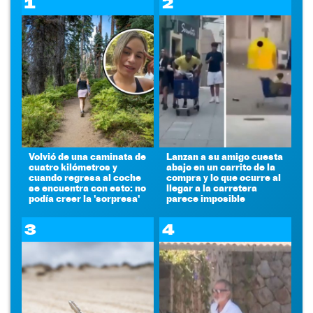
1
2
Volvió de una caminata de
Lanzan a su amigo cuesta
cuatro kilómetros y
abajo en un carrito de la
cuando regresa al coche
compra y lo que ocurre al
se encuentra con esto: no
llegar a la carretera
podía creer la 'sorpresa'
parece imposible
3
4