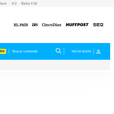
ducir
A-2
Baliza V-16
IOS
INICIAR SESIÓN
ium