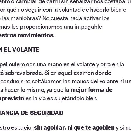
ento o cambiar de carril sin señalizar nos costaba u
r qué no seguir con la voluntad de hacerlo bien e
las maniobras? No cuesta nada activar los
demás les proporcionamos una impagable
estros movimientos
.
N EL VOLANTE
peliculero con una mano en el volante y otra en la
á sobrevalorada. Si en aquel examen donde
conducir no soltábamos las manos del volante ni u
s hacer lo mismo, ya que la
mejor forma de
mprevisto
en la vía es sujetándolo bien.
TANCIA DE SEGURIDAD
stro espacio,
sin agobiar, ni que te agobien
y si n