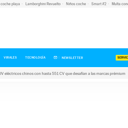
 coche playa
Lamborghini Revuelto
Niños coche
Smart #2
Multa con
SERVIC
VIRALES
TECNOLOGÍA
NEWSLETTER
V eléctricos chinos con hasta 551 CV que desafían a las marcas prémium
tricos chinos con hasta 551 CV que desafían a las marcas prém