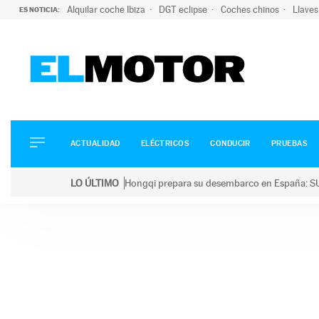
Alquilar coche Ibiza
DGT eclipse
Coches chinos
Llaves
ES NOTICIA:
ACTUALIDAD
ELÉCTRICOS
CONDUCIR
ACTUALIDAD
ELÉCTRICOS
CONDUCIR
PRUEBAS
PRUEBAS
Saltar
VIRALES
LO ÚLTIMO
Hongqi prepara su desembarco en España: SU
al
PODCAST
LO ÚLTIMO
Hongqi prepara su desembarco en España: SUV eléc
contenido
MOTOS
TECNOLOGÍA
SUPERCOCHES
MOTORTV
PREMIOS
SERVICIOS