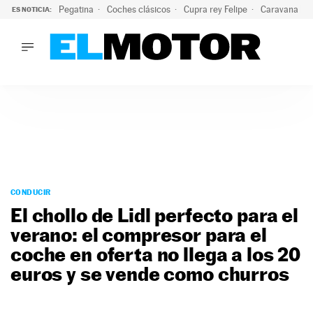
Pegatina
Coches clásicos
Cupra rey Felipe
Caravana lig
ES NOTICIA:
LO ÚLTIMO
¿Conocías esta pegatina de moda?: puede salvar tu coche d
LO ÚLTIMO
¿Conocías esta pegatina de moda?: puede salvar tu coche de
ACTUALIDAD
ELÉCTRICOS
CONDUCIR
PRUEBAS
Saltar
VIRALES
al
CONDUCIR
PODCAST
contenido
El chollo de Lidl perfecto para el
MOTOS
verano: el compresor para el
TECNOLOGÍA
coche en oferta no llega a los 20
SUPERCOCHES
MOTORTV
euros y se vende como churros
PREMIOS
SERVICIOS