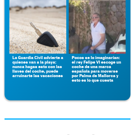
La Guardia Civil advierte a
Pocos se lo imaginarían:
quienes van a la playa:
el rey Felipe VI escoge un
nunca hagas esto con las
coche de una marca
llaves del coche, puede
española para moverse
arruinarte las vacaciones
por Palma de Mallorca y
esto es lo que cuesta