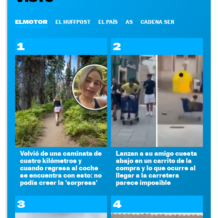
ELMOTOR
EL HUFFPOST
EL PAÍS
AS
CADENA SER
1
2
Volvió de una caminata de
Lanzan a su amigo cuesta
cuatro kilómetros y
abajo en un carrito de la
cuando regresa al coche
compra y lo que ocurre al
se encuentra con esto: no
llegar a la carretera
podía creer la 'sorpresa'
parece imposible
3
4