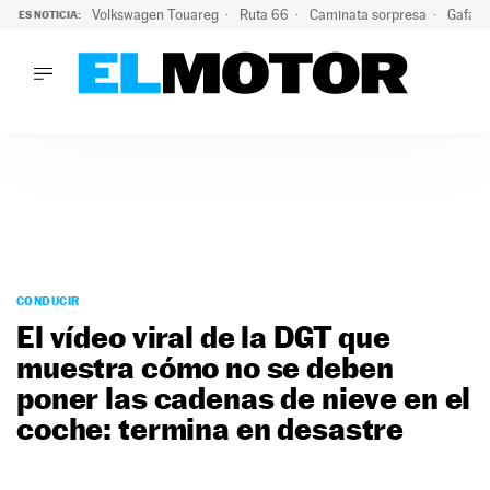
Volkswagen Touareg
Ruta 66
Caminata sorpresa
Gafas 
ES NOTICIA:
LO ÚLTIMO
Ni se te ocurra usar las gafas del eclipse al volante: el moti
LO ÚLTIMO
Ni se te ocurra usar las gafas del eclipse al volante: el motiv
ACTUALIDAD
ELÉCTRICOS
CONDUCIR
PRUEBAS
Saltar
VIRALES
al
CONDUCIR
PODCAST
contenido
El vídeo viral de la DGT que
MOTOS
muestra cómo no se deben
TECNOLOGÍA
poner las cadenas de nieve en el
SUPERCOCHES
MOTORTV
coche: termina en desastre
PREMIOS
SERVICIOS