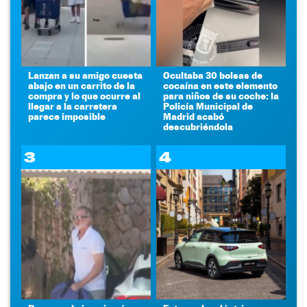
Lanzan a su amigo cuesta
Ocultaba 30 bolsas de
abajo en un carrito de la
cocaína en este elemento
compra y lo que ocurre al
para niños de su coche: la
llegar a la carretera
Policía Municipal de
parece imposible
Madrid acabó
descubriéndola
3
4