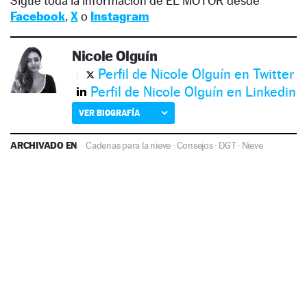
Sigue toda la información de EL MOTOR desde
Facebook
,
X
o
Instagram
Nicole Olguín
Perfil de Nicole Olguín en Twitter
Perfil de Nicole Olguín en Linkedin
VER BIOGRAFÍA
ARCHIVADO EN
Cadenas para la nieve
·
Consejos
·
DGT
·
Nieve