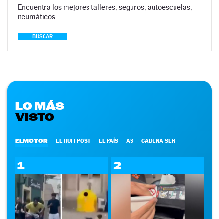
Encuentra los mejores talleres, seguros, autoescuelas,
neumáticos…
BUSCAR
LO MÁS
VISTO
ELMOTOR
EL HUFFPOST
EL PAÍS
AS
CADENA SER
1
2