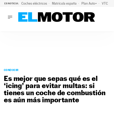
Coches eléctricos
Matrícula españa
Plan Auto+
VTC
ES NOTICIA:
LO ÚLTIMO
La Lista Blanca del Programa Auto+: todos los coches eléct
LO ÚLTIMO
La Lista Blanca del Programa Auto+: todos los coches eléctr
ACTUALIDAD
ELÉCTRICOS
CONDUCIR
PRUEBAS
Saltar
VIRALES
al
CONDUCIR
PODCAST
contenido
Es mejor que sepas qué es el
MOTOS
‘icing’ para evitar multas: si
TECNOLOGÍA
tienes un coche de combustión
SUPERCOCHES
MOTORTV
es aún más importante
PREMIOS
SERVICIOS