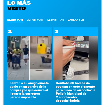
LO MÁS
VISTO
ELMOTOR
EL HUFFPOST
EL PAÍS
AS
CADENA SER
1
2
Lanzan a su amigo cuesta
Ocultaba 30 bolsas de
abajo en un carrito de la
cocaína en este elemento
compra y lo que ocurre al
para niños de su coche: la
llegar a la carretera
Policía Municipal de
parece imposible
Madrid acabó
descubriéndola