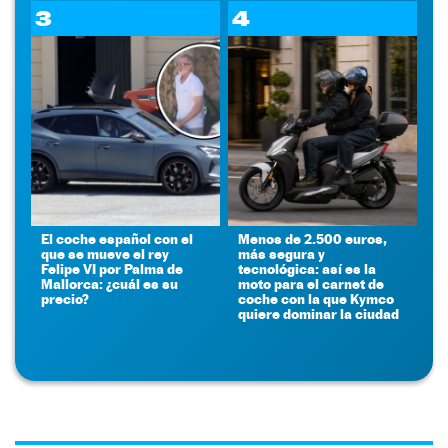
3
4
El coche español con el
Menos de 2.500 euros,
que se mueve el rey
más segura y
Felipe VI por Palma de
tecnológica: así es la
Mallorca: ¿cuál es su
moto para el carnet de
precio?
coche con la que Kymco
quiere dominar la ciudad