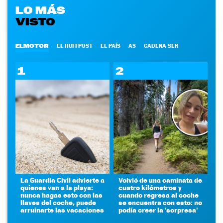
LO MÁS
VISTO
ELMOTOR
EL HUFFPOST
EL PAÍS
AS
CADENA SER
1
2
La Guardia Civil advierte a
Volvió de una caminata de
quienes van a la playa:
cuatro kilómetros y
nunca hagas esto con las
cuando regresa al coche
llaves del coche, puede
se encuentra con esto: no
arruinarte las vacaciones
podía creer la 'sorpresa'