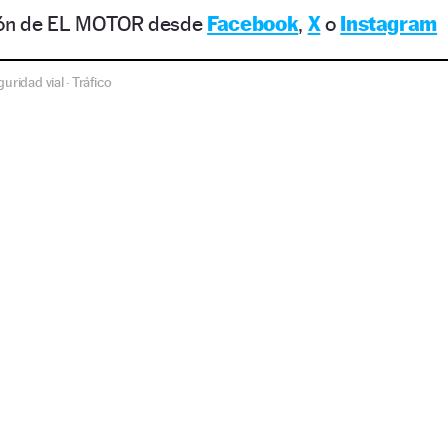
il
ción de EL MOTOR desde
Facebook
,
X
o
Instagram
guridad vial
Tráfico
·