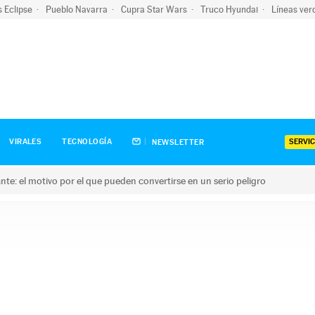
s Eclipse
Pueblo Navarra
Cupra Star Wars
Truco Hyundai
Líneas ver
SERVIC
VIRALES
TECNOLOGÍA
NEWSLETTER
olante: el motivo por el que pueden convertirse en un serio peligro
e: el motivo por el que pueden convertirse en un serio peligro