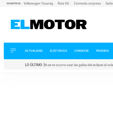
Volkswagen Touareg
Ruta 66
Caminata sorpresa
Gafa
ES NOTICIA:
ACTUALIDAD
ELÉCTRICOS
CONDUCIR
ACTUALIDAD
ELÉCTRICOS
CONDUCIR
PRUEBAS
PRUEBAS
Saltar
VIRALES
LO ÚLTIMO
Ni se te ocurra usar las gafas del eclipse al v
al
PODCAST
LO ÚLTIMO
Ni se te ocurra usar las gafas del eclipse al volant
contenido
MOTOS
TECNOLOGÍA
SUPERCOCHES
MOTORTV
PREMIOS
SERVICIOS