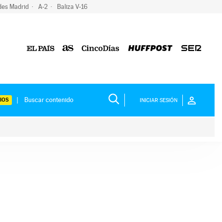
des Madrid
A-2
Baliza V-16
IOS
INICIAR SESIÓN