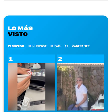
LO MÁS
VISTO
ELMOTOR
EL HUFFPOST
EL PAÍS
AS
CADENA SER
1
2