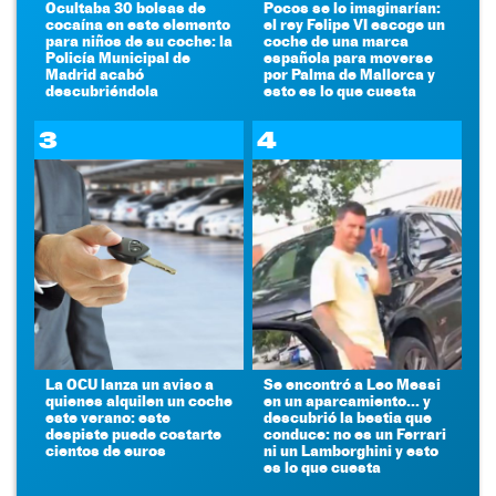
Ocultaba 30 bolsas de
Pocos se lo imaginarían:
cocaína en este elemento
el rey Felipe VI escoge un
para niños de su coche: la
coche de una marca
Policía Municipal de
española para moverse
Madrid acabó
por Palma de Mallorca y
descubriéndola
esto es lo que cuesta
3
4
La OCU lanza un aviso a
Se encontró a Leo Messi
quienes alquilen un coche
en un aparcamiento... y
este verano: este
descubrió la bestia que
despiste puede costarte
conduce: no es un Ferrari
cientos de euros
ni un Lamborghini y esto
es lo que cuesta