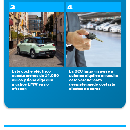
3
4
Este coche eléctrico
La OCU lanza un aviso a
cuesta menos de 14.000
quienes alquilen un coche
euros y tiene algo que
este verano: este
muchos BMW ya no
despiste puede costarte
ofrecen
cientos de euros