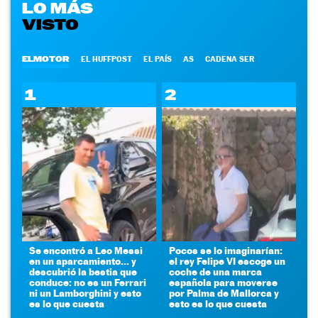
LO MÁS
VISTO
ELMOTOR
EL HUFFPOST
EL PAÍS
AS
CADENA SER
1
2
Se encontró a Leo Messi
Pocos se lo imaginarían:
en un aparcamiento... y
el rey Felipe VI escoge un
descubrió la bestia que
coche de una marca
conduce: no es un Ferrari
española para moverse
ni un Lamborghini y esto
por Palma de Mallorca y
es lo que cuesta
esto es lo que cuesta