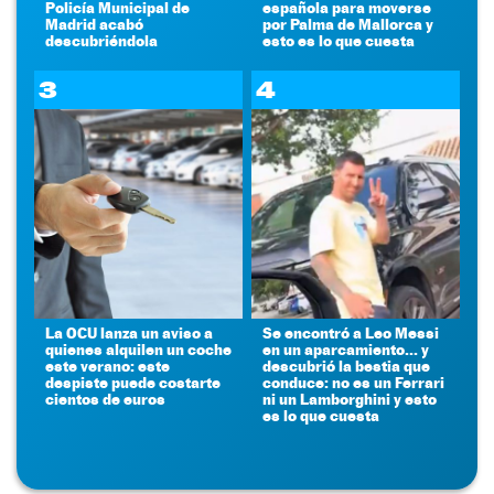
Policía Municipal de
española para moverse
Madrid acabó
por Palma de Mallorca y
descubriéndola
esto es lo que cuesta
3
4
La OCU lanza un aviso a
Se encontró a Leo Messi
quienes alquilen un coche
en un aparcamiento... y
este verano: este
descubrió la bestia que
despiste puede costarte
conduce: no es un Ferrari
cientos de euros
ni un Lamborghini y esto
es lo que cuesta