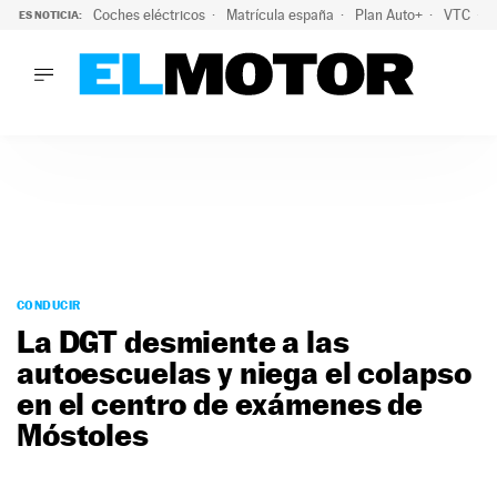
Coches eléctricos
Matrícula españa
Plan Auto+
VTC
ES NOTICIA:
LO ÚLTIMO
La Lista Blanca del Programa Auto+: todos los coches eléct
LO ÚLTIMO
La Lista Blanca del Programa Auto+: todos los coches eléctr
ACTUALIDAD
ELÉCTRICOS
CONDUCIR
PRUEBAS
Saltar
VIRALES
al
CONDUCIR
PODCAST
contenido
La DGT desmiente a las
MOTOS
autoescuelas y niega el colapso
TECNOLOGÍA
en el centro de exámenes de
SUPERCOCHES
MOTORTV
Móstoles
PREMIOS
SERVICIOS