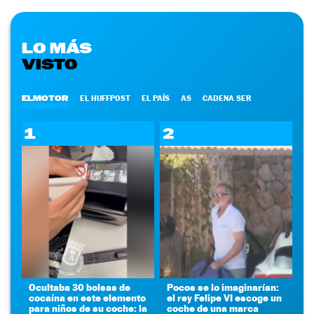
LO MÁS
VISTO
ELMOTOR
EL HUFFPOST
EL PAÍS
AS
CADENA SER
1
2
Ocultaba 30 bolsas de
Pocos se lo imaginarían:
cocaína en este elemento
el rey Felipe VI escoge un
para niños de su coche: la
coche de una marca