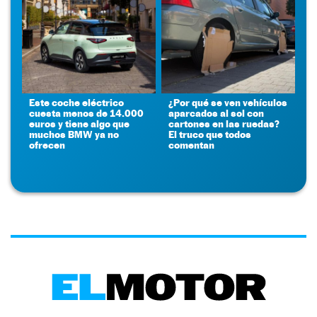
Este coche eléctrico
¿Por qué se ven vehículos
cuesta menos de 14.000
aparcados al sol con
euros y tiene algo que
cartones en las ruedas?
muchos BMW ya no
El truco que todos
ofrecen
comentan