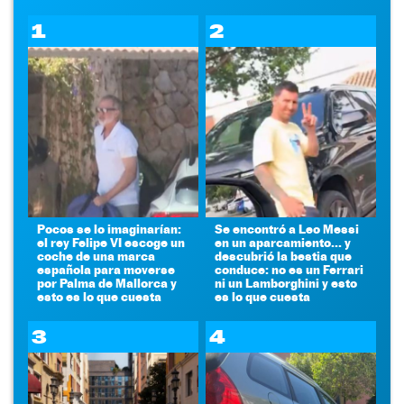
1
2
Pocos se lo imaginarían:
Se encontró a Leo Messi
el rey Felipe VI escoge un
en un aparcamiento... y
coche de una marca
descubrió la bestia que
española para moverse
conduce: no es un Ferrari
por Palma de Mallorca y
ni un Lamborghini y esto
esto es lo que cuesta
es lo que cuesta
3
4