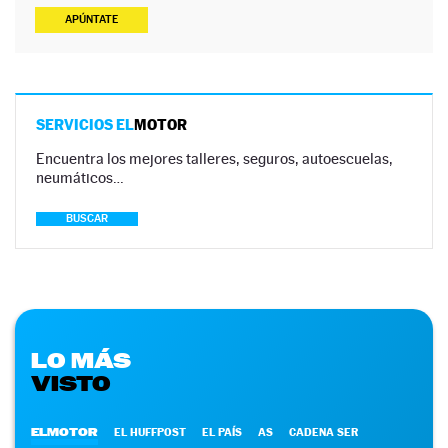
APÚNTATE
SERVICIOS EL
MOTOR
Encuentra los mejores talleres, seguros, autoescuelas,
neumáticos…
BUSCAR
LO MÁS
VISTO
ELMOTOR
EL HUFFPOST
EL PAÍS
AS
CADENA SER