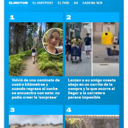
ELMOTOR
EL HUFFPOST
EL PAÍS
AS
CADENA SER
1
2
Volvió de una caminata de
Lanzan a su amigo cuesta
cuatro kilómetros y
abajo en un carrito de la
cuando regresa al coche
compra y lo que ocurre al
se encuentra con esto: no
llegar a la carretera
podía creer la 'sorpresa'
parece imposible
3
4