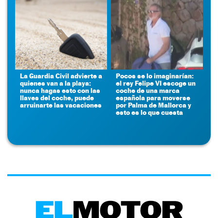
La Guardia Civil advierte a
Pocos se lo imaginarían:
quienes van a la playa:
el rey Felipe VI escoge un
nunca hagas esto con las
coche de una marca
llaves del coche, puede
española para moverse
arruinarte las vacaciones
por Palma de Mallorca y
esto es lo que cuesta