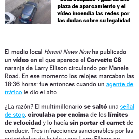
plaza de aparcamiento y el
vídeo incendia las redes por
las dudas sobre su legalidad
El medio local
Hawaii News Now
ha publicado
un
vídeo
en el que aparece el
Corvette C8
naranja de Larry Ellison circulando por Manele
Road. En ese momento los relojes marcaban las
18:36 horas: fue entonces cuando un
agente de
tráfico
le dio el alto.
¿La razón? El multimillonario
se saltó
una
señal
de stop
,
circulaba por encima
de los
límites
de velocidad
y lo hacía
sin portar el carnet
de
conducir. Tres infracciones sancionables por las
autoridades de la isla y que Larry Ellison no