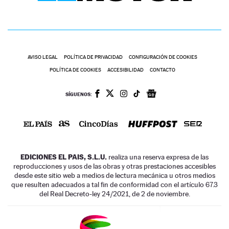
AVISO LEGAL
POLÍTICA DE PRIVACIDAD
CONFIGURACIÓN DE COOKIES
POLÍTICA DE COOKIES
ACCESIBILIDAD
CONTACTO
SÍGUENOS:
EDICIONES EL PAIS, S.L.U.
realiza una reserva expresa de las
reproducciones y usos de las obras y otras prestaciones accesibles
desde este sitio web a medios de lectura mecánica u otros medios
que resulten adecuados a tal fin de conformidad con el artículo 67.3
del Real Decreto-ley 24/2021, de 2 de noviembre.