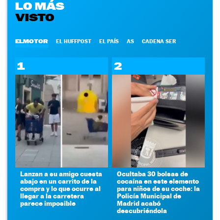
LO MÁS
VISTO
ELMOTOR
EL HUFFPOST
EL PAÍS
AS
CADENA SER
1
2
Lanzan a su amigo cuesta
Ocultaba 30 bolsas de
abajo en un carrito de la
cocaína en este elemento
compra y lo que ocurre al
para niños de su coche: la
llegar a la carretera
Policía Municipal de
parece imposible
Madrid acabó
descubriéndola