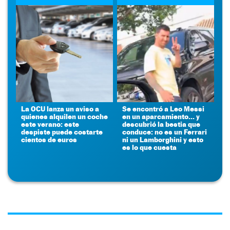
La OCU lanza un aviso a
Se encontró a Leo Messi
quienes alquilen un coche
en un aparcamiento... y
este verano: este
descubrió la bestia que
despiste puede costarte
conduce: no es un Ferrari
cientos de euros
ni un Lamborghini y esto
es lo que cuesta