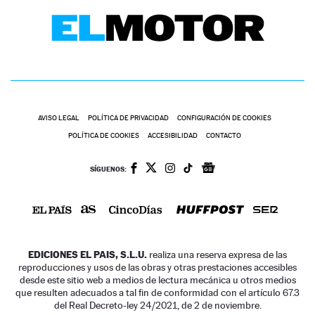
AVISO LEGAL
POLÍTICA DE PRIVACIDAD
CONFIGURACIÓN DE COOKIES
POLÍTICA DE COOKIES
ACCESIBILIDAD
CONTACTO
SÍGUENOS:
EDICIONES EL PAIS, S.L.U.
realiza una reserva expresa de las
reproducciones y usos de las obras y otras prestaciones accesibles
desde este sitio web a medios de lectura mecánica u otros medios
que resulten adecuados a tal fin de conformidad con el artículo 67.3
del Real Decreto-ley 24/2021, de 2 de noviembre.