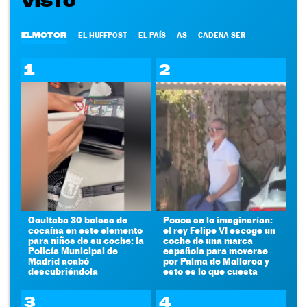
VISTO
ELMOTOR
EL HUFFPOST
EL PAÍS
AS
CADENA SER
1
2
Ocultaba 30 bolsas de
Pocos se lo imaginarían:
cocaína en este elemento
el rey Felipe VI escoge un
para niños de su coche: la
coche de una marca
Policía Municipal de
española para moverse
Madrid acabó
por Palma de Mallorca y
descubriéndola
esto es lo que cuesta
3
4