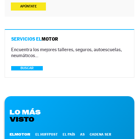
APÚNTATE
SERVICIOS EL
MOTOR
Encuentra los mejores talleres, seguros, autoescuelas,
neumáticos…
BUSCAR
LO MÁS
VISTO
ELMOTOR
EL HUFFPOST
EL PAÍS
AS
CADENA SER