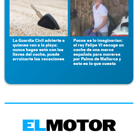
La Guardia Civil advierte a
Pocos se lo imaginarían:
quienes van a la playa:
el rey Felipe VI escoge un
nunca hagas esto con las
coche de una marca
llaves del coche, puede
española para moverse
arruinarte las vacaciones
por Palma de Mallorca y
esto es lo que cuesta