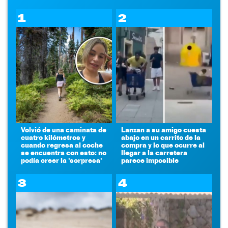
1
2
Volvió de una caminata de
Lanzan a su amigo cuesta
cuatro kilómetros y
abajo en un carrito de la
cuando regresa al coche
compra y lo que ocurre al
se encuentra con esto: no
llegar a la carretera
podía creer la 'sorpresa'
parece imposible
3
4