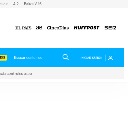
ducir
A-2
Baliza V-16
IOS
INICIAR SESIÓN
ncia controles espe
 y anuncia controles espe