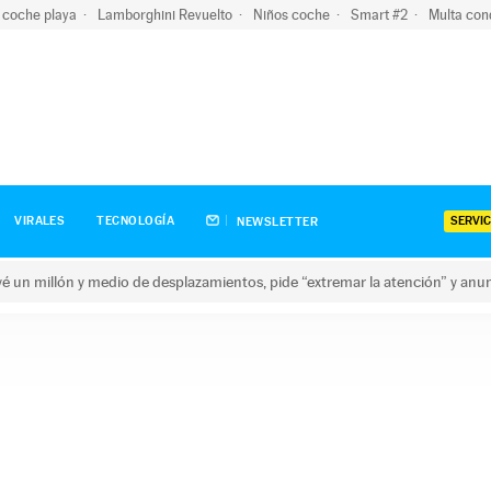
 coche playa
Lamborghini Revuelto
Niños coche
Smart #2
Multa con
SERVIC
VIRALES
TECNOLOGÍA
NEWSLETTER
revé un millón y medio de desplazamientos, pide “extremar la atención” y anu
n millón y medio de desplazamientos, pide “extremar la atención”