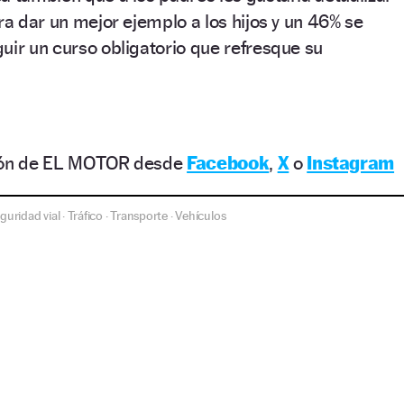
ra dar un mejor ejemplo a los hijos y un 46% se
uir un curso obligatorio que refresque su
ción de EL MOTOR desde
Facebook
,
X
o
Instagram
guridad vial
Tráfico
Transporte
Vehículos
·
·
·