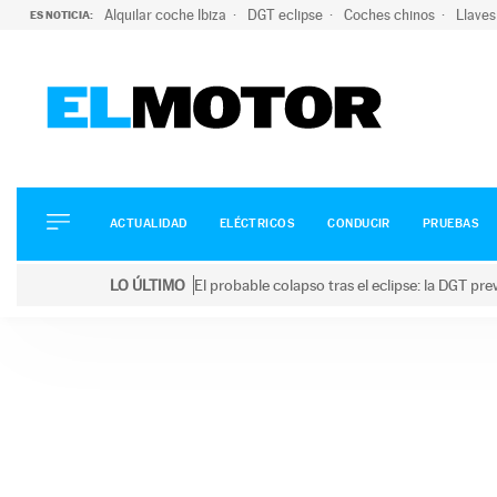
Alquilar coche Ibiza
DGT eclipse
Coches chinos
Llaves
ES NOTICIA:
ACTUALIDAD
ELÉCTRICOS
CONDUCIR
ACTUALIDAD
ELÉCTRICOS
CONDUCIR
PRUEBAS
PRUEBAS
Saltar
VIRALES
LO ÚLTIMO
El probable colapso tras el eclipse: la DGT p
al
PODCAST
LO ÚLTIMO
El probable colapso tras el eclipse: la DGT prevé u
contenido
MOTOS
TECNOLOGÍA
SUPERCOCHES
MOTORTV
PREMIOS
SERVICIOS