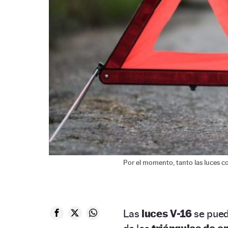
Por el momento, tanto las luces co
Las
luces V-16
se pued