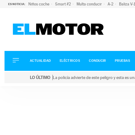
Niños coche
Smart #2
Multa conducir
A-2
Baliza V
ES NOTICIA:
ACTUALIDAD
ELÉCTRICOS
CONDUCIR
ACTUALIDAD
ELÉCTRICOS
CONDUCIR
PRUEBAS
PRUEBAS
Saltar
VIRALES
LO ÚLTIMO
La policía advierte de este peligro y esta es 
al
PODCAST
LO ÚLTIMO
La policía advierte de este peligro y esta es una bu
contenido
MOTOS
TECNOLOGÍA
SUPERCOCHES
MOTORTV
PREMIOS
SERVICIOS