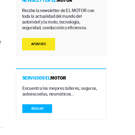
n
NEWSLETTER EL
MOTOR
Recibe la newsletter de EL MOTOR con
toda la actualidad del mundo del
automóvil y la moto, tecnología,
seguridad, conducción y eficiencia.
e
APÚNTATE
SERVICIOS EL
MOTOR
Encuentra los mejores talleres, seguros,
autoescuelas, neumáticos…
BUSCAR