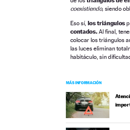
de los
triángulos de 
coexistiendo,
siendo obl
Eso sí,
los triángulos
p
contados.
Al final, te
colocar los triángulos 
las luces eliminan tota
habitáculo, sin dificulta
MÁS INFORMACIÓN
Atenci
import