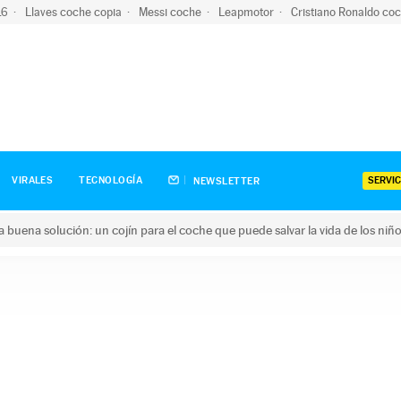
-16
Llaves coche copia
Messi coche
Leapmotor
Cristiano Ronaldo co
SERVIC
VIRALES
TECNOLOGÍA
NEWSLETTER
una buena solución: un cojín para el coche que puede salvar la vida de los niñ
ena solución: un cojín para el coche que puede salvar la vida de 