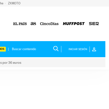
che
ZXMOTO
IOS
INICIAR SESIÓN
os por 36 euros
los niños por 36 euros