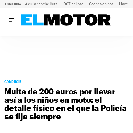
Alquilar coche Ibiza
DGT eclipse
Coches chinos
Llaves 
ES NOTICIA:
LO ÚLTIMO
El probable colapso tras el eclipse: la DGT prevé un millón 
LO ÚLTIMO
El probable colapso tras el eclipse: la DGT prevé un millón 
ACTUALIDAD
ELÉCTRICOS
CONDUCIR
PRUEBAS
Saltar
VIRALES
al
CONDUCIR
PODCAST
contenido
Multa de 200 euros por llevar
MOTOS
así a los niños en moto: el
TECNOLOGÍA
detalle físico en el que la Policía
SUPERCOCHES
MOTORTV
se fija siempre
PREMIOS
SERVICIOS