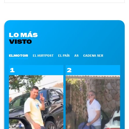
LO MÁS
VISTO
ELMOTOR
EL HUFFPOST
EL PAÍS
AS
CADENA SER
1
2