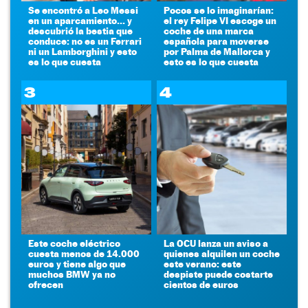
Se encontró a Leo Messi
Pocos se lo imaginarían:
en un aparcamiento... y
el rey Felipe VI escoge un
descubrió la bestia que
coche de una marca
conduce: no es un Ferrari
española para moverse
ni un Lamborghini y esto
por Palma de Mallorca y
es lo que cuesta
esto es lo que cuesta
3
4
Este coche eléctrico
La OCU lanza un aviso a
cuesta menos de 14.000
quienes alquilen un coche
euros y tiene algo que
este verano: este
muchos BMW ya no
despiste puede costarte
ofrecen
cientos de euros