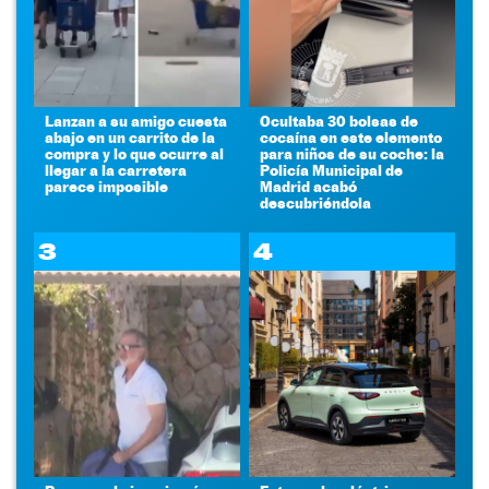
Lanzan a su amigo cuesta
Ocultaba 30 bolsas de
abajo en un carrito de la
cocaína en este elemento
compra y lo que ocurre al
para niños de su coche: la
llegar a la carretera
Policía Municipal de
parece imposible
Madrid acabó
descubriéndola
3
4