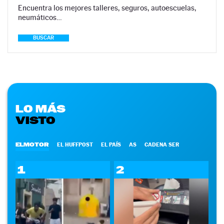
Encuentra los mejores talleres, seguros, autoescuelas,
neumáticos…
BUSCAR
LO MÁS
VISTO
ELMOTOR
EL HUFFPOST
EL PAÍS
AS
CADENA SER
1
2