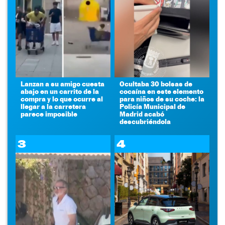
Lanzan a su amigo cuesta
Ocultaba 30 bolsas de
abajo en un carrito de la
cocaína en este elemento
compra y lo que ocurre al
para niños de su coche: la
llegar a la carretera
Policía Municipal de
parece imposible
Madrid acabó
descubriéndola
3
4