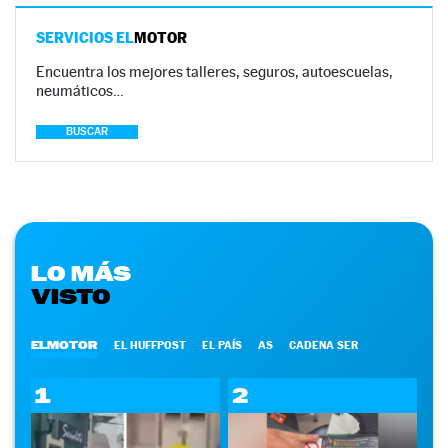
SERVICIOS EL
MOTOR
Encuentra los mejores talleres, seguros, autoescuelas,
neumáticos…
BUSCAR
LO MÁS
VISTO
ELMOTOR
EL HUFFPOST
EL PAÍS
AS
CADENA SER
1
2