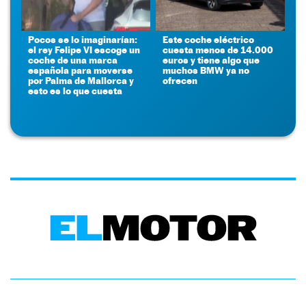
Pocos se lo imaginarían:
Este coche eléctrico
el rey Felipe VI escoge un
cuesta menos de 14.000
coche de una marca
euros y tiene algo que
española para moverse
muchos BMW ya no
por Palma de Mallorca y
ofrecen
esto es lo que cuesta