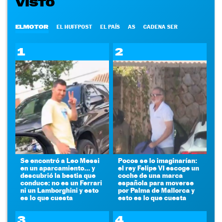
VISTO
ELMOTOR
EL HUFFPOST
EL PAÍS
AS
CADENA SER
1
2
Se encontró a Leo Messi
Pocos se lo imaginarían:
en un aparcamiento... y
el rey Felipe VI escoge un
descubrió la bestia que
coche de una marca
conduce: no es un Ferrari
española para moverse
ni un Lamborghini y esto
por Palma de Mallorca y
es lo que cuesta
esto es lo que cuesta
3
4