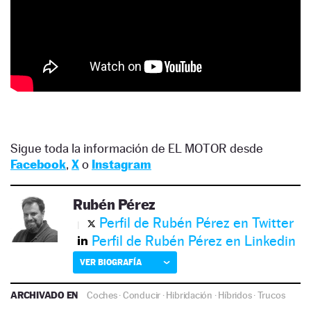
Sigue toda la información de EL MOTOR desde
Facebook
,
X
o
Instagram
Rubén Pérez
Perfil de Rubén Pérez en Twitter
Perfil de Rubén Pérez en Linkedin
VER BIOGRAFÍA
ARCHIVADO EN
Coches
·
Conducir
·
Hibridación
·
Híbridos
·
Trucos