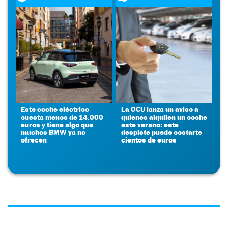
Este coche eléctrico
La OCU lanza un aviso a
cuesta menos de 14.000
quienes alquilen un coche
euros y tiene algo que
este verano: este
muchos BMW ya no
despiste puede costarte
ofrecen
cientos de euros