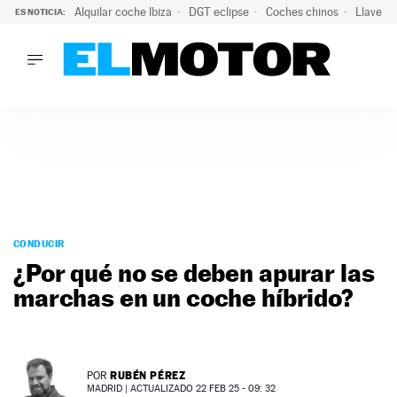
Alquilar coche Ibiza
DGT eclipse
Coches chinos
Llaves 
ES NOTICIA:
LO ÚLTIMO
Hongqi prepara su desembarco en España: SUV eléctricos c
LO ÚLTIMO
Hongqi prepara su desembarco en España: SUV eléctricos c
ACTUALIDAD
ELÉCTRICOS
CONDUCIR
PRUEBAS
Saltar
VIRALES
al
CONDUCIR
PODCAST
contenido
¿Por qué no se deben apurar las
MOTOS
marchas en un coche híbrido?
TECNOLOGÍA
SUPERCOCHES
MOTORTV
PREMIOS
RUBÉN PÉREZ
POR
SERVICIOS
MADRID |
ACTUALIZADO 22 FEB 25 - 09: 32