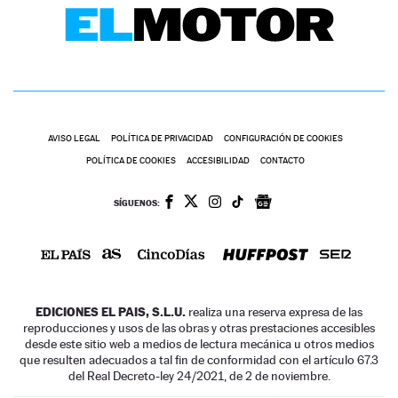
AVISO LEGAL
POLÍTICA DE PRIVACIDAD
CONFIGURACIÓN DE COOKIES
POLÍTICA DE COOKIES
ACCESIBILIDAD
CONTACTO
SÍGUENOS:
EDICIONES EL PAIS, S.L.U.
realiza una reserva expresa de las
reproducciones y usos de las obras y otras prestaciones accesibles
desde este sitio web a medios de lectura mecánica u otros medios
que resulten adecuados a tal fin de conformidad con el artículo 67.3
del Real Decreto-ley 24/2021, de 2 de noviembre.