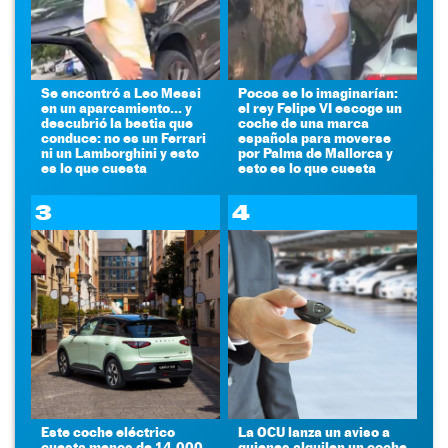
Se encontró a Leo Messi
Pocos se lo imaginarían:
en un aparcamiento... y
el rey Felipe VI escoge un
descubrió la bestia que
coche de una marca
conduce: no es un Ferrari
española para moverse
ni un Lamborghini y esto
por Palma de Mallorca y
es lo que cuesta
esto es lo que cuesta
3
4
Este coche eléctrico
La OCU lanza un aviso a
cuesta menos de 14.000
quienes alquilen un coche