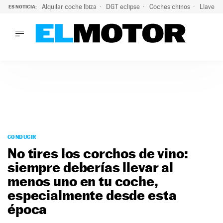
Alquilar coche Ibiza
DGT eclipse
Coches chinos
Llaves 
ES NOTICIA:
LO ÚLTIMO
El probable colapso tras el eclipse: la DGT prevé un millón 
LO ÚLTIMO
El probable colapso tras el eclipse: la DGT prevé un millón 
ACTUALIDAD
ELÉCTRICOS
CONDUCIR
PRUEBAS
Saltar
VIRALES
al
CONDUCIR
PODCAST
contenido
No tires los corchos de vino:
MOTOS
siempre deberías llevar al
TECNOLOGÍA
menos uno en tu coche,
SUPERCOCHES
MOTORTV
especialmente desde esta
PREMIOS
época
SERVICIOS