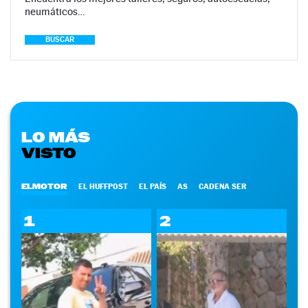
neumáticos…
BUSCAR
LO MÁS
VISTO
ELMOTOR
EL HUFFPOST
EL PAÍS
AS
CADENA SER
1
2