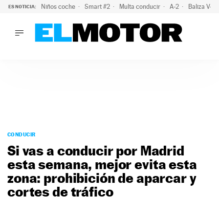
Niños coche
Smart #2
Multa conducir
A-2
Baliza V-1
ES NOTICIA:
LO ÚLTIMO
La OCU lanza un aviso a quienes alquilen un coche este vera
LO ÚLTIMO
La OCU lanza un aviso a quienes alquilen un coche este vera
ACTUALIDAD
ELÉCTRICOS
CONDUCIR
PRUEBAS
Saltar
VIRALES
al
CONDUCIR
PODCAST
contenido
Si vas a conducir por Madrid
MOTOS
esta semana, mejor evita esta
TECNOLOGÍA
zona: prohibición de aparcar y
SUPERCOCHES
MOTORTV
cortes de tráfico
PREMIOS
SERVICIOS