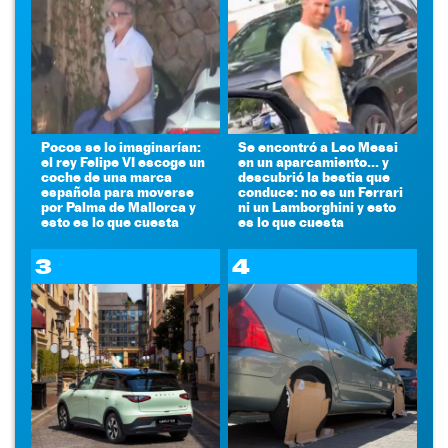
Pocos se lo imaginarían:
Se encontró a Leo Messi
el rey Felipe VI escoge un
en un aparcamiento... y
coche de una marca
descubrió la bestia que
española para moverse
conduce: no es un Ferrari
por Palma de Mallorca y
ni un Lamborghini y esto
esto es lo que cuesta
es lo que cuesta
3
4