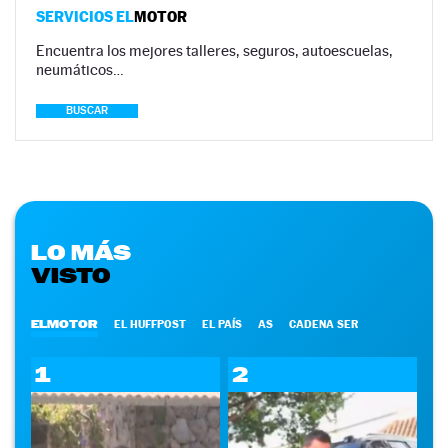
SERVICIOS EL
MOTOR
Encuentra los mejores talleres, seguros, autoescuelas,
neumáticos…
BUSCAR
LO MÁS
VISTO
ELMOTOR
EL HUFFPOST
EL PAÍS
AS
CADENA SER
1
2