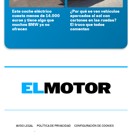
Este coche eléctrico
¿Por qué se ven vehículos
cuesta menos de 14.000
aparcados al sol con
euros y tiene algo que
cartones en las ruedas?
muchos BMW ya no
El truco que todos
ofrecen
comentan
AVISO LEGAL
POLÍTICA DE PRIVACIDAD
CONFIGURACIÓN DE COOKIES