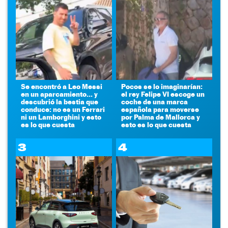
Se encontró a Leo Messi
Pocos se lo imaginarían:
en un aparcamiento... y
el rey Felipe VI escoge un
descubrió la bestia que
coche de una marca
conduce: no es un Ferrari
española para moverse
ni un Lamborghini y esto
por Palma de Mallorca y
es lo que cuesta
esto es lo que cuesta
3
4