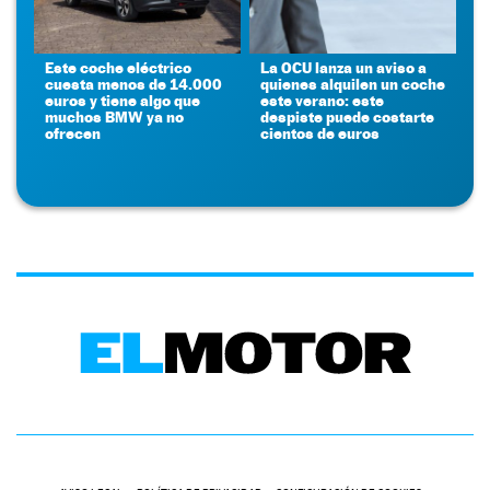
Este coche eléctrico
La OCU lanza un aviso a
cuesta menos de 14.000
quienes alquilen un coche
euros y tiene algo que
este verano: este
muchos BMW ya no
despiste puede costarte
ofrecen
cientos de euros