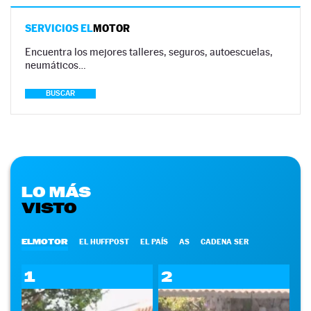
SERVICIOS EL
MOTOR
Encuentra los mejores talleres, seguros, autoescuelas,
neumáticos…
BUSCAR
LO MÁS
VISTO
ELMOTOR
EL HUFFPOST
EL PAÍS
AS
CADENA SER
1
2