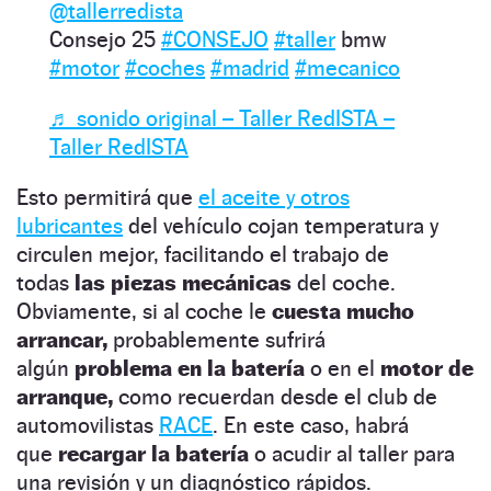
@tallerredista
Consejo 25
#CONSEJO
#taller
bmw
#motor
#coches
#madrid
#mecanico
♬ sonido original – Taller RedISTA –
Taller RedISTA
Esto permitirá que
el aceite y otros
lubricantes
del vehículo cojan temperatura y
circulen mejor, facilitando el trabajo de
todas
las piezas mecánicas
del coche.
Obviamente, si al coche le
cuesta mucho
arrancar,
probablemente sufrirá
algún
problema en la batería
o en el
motor de
arranque,
como recuerdan desde el club de
automovilistas
RACE
. En este caso, habrá
que
recargar la batería
o acudir al taller para
una revisión y un diagnóstico rápidos.