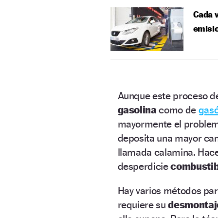
Cada v
emisi
Aunque este proceso de
gasolina
como de
gasó
mayormente el problema
deposita una mayor can
llamada calamina. Hac
desperdicie
combustib
Hay varios métodos pa
requiere su
desmontaj