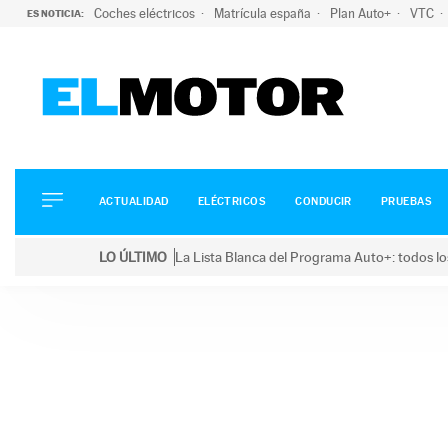
Coches eléctricos
Matrícula españa
Plan Auto+
VTC
ES NOTICIA:
ACTUALIDAD
ELÉCTRICOS
CONDUCIR
ACTUALIDAD
ELÉCTRICOS
CONDUCIR
PRUEBAS
PRUEBAS
Saltar
VIRALES
LO ÚLTIMO
La Lista Blanca del Programa Auto+: todos lo
al
PODCAST
LO ÚLTIMO
La Lista Blanca del Programa Auto+: todos los coc
contenido
MOTOS
TECNOLOGÍA
SUPERCOCHES
MOTORTV
PREMIOS
SERVICIOS