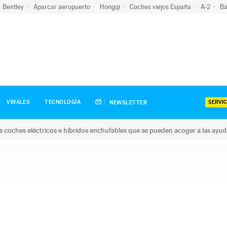
Bentley
Aparcar aeropuerto
Hongqi
Coches viejos España
A-2
Ba
SERVIC
VIRALES
TECNOLOGÍA
NEWSLETTER
s coches eléctricos e híbridos enchufables que se pueden acoger a las ayu
hes eléctricos e híbridos enchufables que se pueden acoger a la