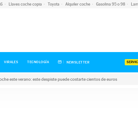
-16
Llaves coche copia
Toyota
Alquiler coche
Gasolina 95 o 98
Lam
SERVIC
VIRALES
TECNOLOGÍA
NEWSLETTER
oche este verano: este despiste puede costarte cientos de euros
este verano: este despiste puede costarte cientos de euros