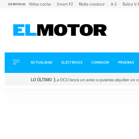
Niños coche
Smart #2
Multa conducir
A-2
Baliza V
ES NOTICIA:
ACTUALIDAD
ELÉCTRICOS
CONDUCIR
ACTUALIDAD
ELÉCTRICOS
CONDUCIR
PRUEBAS
PRUEBAS
Saltar
VIRALES
LO ÚLTIMO
La OCU lanza un aviso a quienes alquilen un c
al
PODCAST
LO ÚLTIMO
La OCU lanza un aviso a quienes alquilen un coche 
contenido
MOTOS
TECNOLOGÍA
SUPERCOCHES
MOTORTV
PREMIOS
SERVICIOS