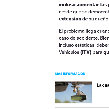
incluso aumentar las
desde que se democratiz
extensión
de su dueño y
El problema llega cuan
caso de accidente. Bie
incluso estéticas, debe
Vehículos
(ITV)
para que
MÁS INFORMACIÓN
La cua