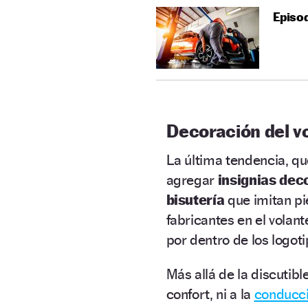
Episod
Decoración del v
La última tendencia, que
agregar
insignias dec
bisutería
que imitan pi
fabricantes en el volan
por dentro de los logoti
Más allá de la discutibl
confort, ni a la
conducc