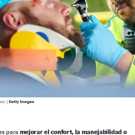
Getty Images
co. |
les para
mejorar el confort, la manejabilidad o