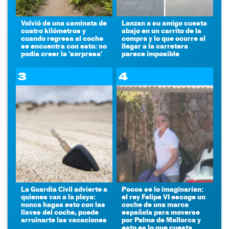
Volvió de una caminata de
Lanzan a su amigo cuesta
cuatro kilómetros y
abajo en un carrito de la
cuando regresa al coche
compra y lo que ocurre al
se encuentra con esto: no
llegar a la carretera
podía creer la 'sorpresa'
parece imposible
3
4
La Guardia Civil advierte a
Pocos se lo imaginarían:
quienes van a la playa:
el rey Felipe VI escoge un
nunca hagas esto con las
coche de una marca
llaves del coche, puede
española para moverse
arruinarte las vacaciones
por Palma de Mallorca y
esto es lo que cuesta