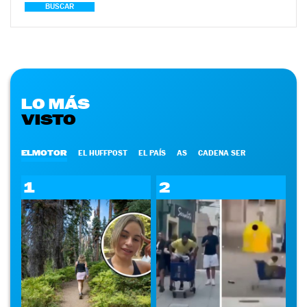
BUSCAR
LO MÁS
VISTO
ELMOTOR
EL HUFFPOST
EL PAÍS
AS
CADENA SER
1
2