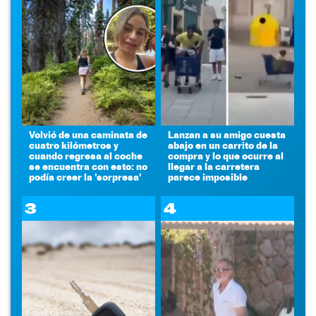
Volvió de una caminata de
Lanzan a su amigo cuesta
cuatro kilómetros y
abajo en un carrito de la
cuando regresa al coche
compra y lo que ocurre al
se encuentra con esto: no
llegar a la carretera
podía creer la 'sorpresa'
parece imposible
3
4