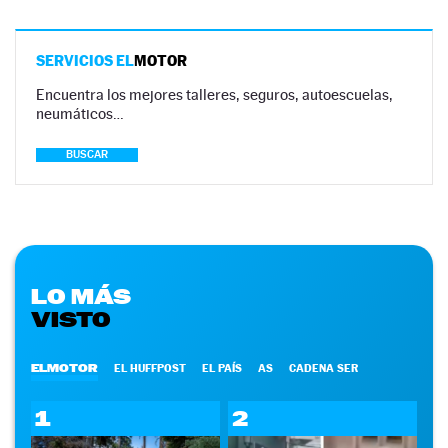
SERVICIOS EL
MOTOR
Encuentra los mejores talleres, seguros, autoescuelas,
neumáticos…
BUSCAR
LO MÁS
VISTO
ELMOTOR
EL HUFFPOST
EL PAÍS
AS
CADENA SER
1
2