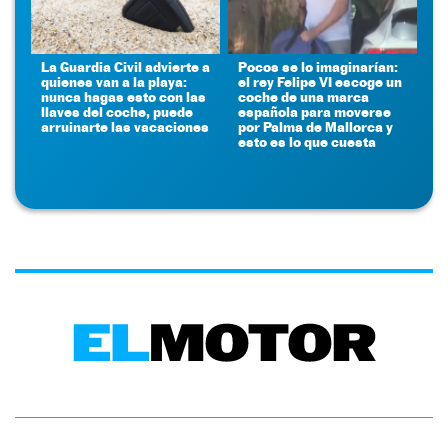
La Guardia Civil advierte a
Pocos se lo imaginarían:
quienes van a la playa:
el rey Felipe VI escoge un
nunca hagas esto con las
coche de una marca
llaves del coche, puede
española para moverse
arruinarte las vacaciones
por Palma de Mallorca y
esto es lo que cuesta